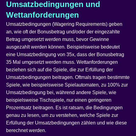
Umsatzbedingungen und
Wettanforderungen
Umsatzbedingungen (Wagering Requirements) geben
an, wie oft der Bonusbetrag und/oder der eingezahlte
Betrag umgesetzt werden muss, bevor Gewinne
ausgezahlt werden können. Beispielsweise bedeutet
eine Umsatzbedingung von 35x, dass der Bonusbetrag
35 Mal umgesetzt werden muss. Wettanforderungen
beziehen sich auf die Spiele, die zur Erfüllung der
Umsatzbedingungen beitragen. Oftmals tragen bestimmte
Spiele, wie beispielsweise Spielautomaten, zu 100% zur
Umsatzbedingung bei, während andere Spiele, wie
beispielsweise Tischspiele, nur einen geringeren
Prozentsatz beitragen. Es ist ratsam, die Bedingungen
genau zu lesen, um zu verstehen, welche Spiele zur
Erfüllung der Umsatzbedingungen zählen und wie diese
berechnet werden.