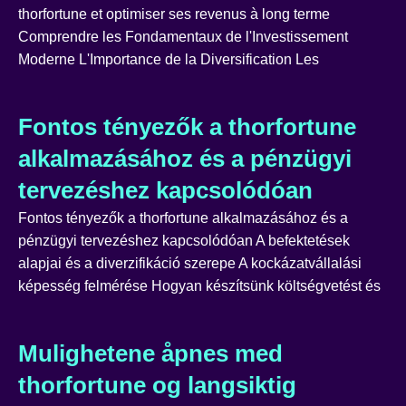
thorfortune et optimiser ses revenus à long terme
Comprendre les Fondamentaux de l'Investissement
Moderne L'Importance de la Diversification Les
Fontos tényezők a thorfortune
alkalmazásához és a pénzügyi
tervezéshez kapcsolódóan
Fontos tényezők a thorfortune alkalmazásához és a
pénzügyi tervezéshez kapcsolódóan A befektetések
alapjai és a diverzifikáció szerepe A kockázatvállalási
képesség felmérése Hogyan készítsünk költségvetést és
Mulighetene åpnes med
thorfortune og langsiktig