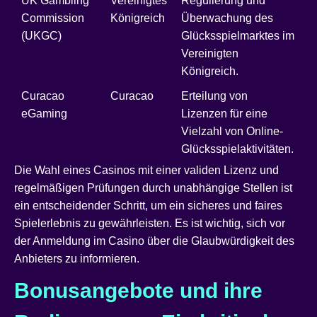
UK Gambling
Vereinigtes
Regulierung und
Commission
Königreich
Überwachung des
(UKGC)
Glücksspielmarktes im
Vereinigten
Königreich.
Curacao
Curacao
Erteilung von
eGaming
Lizenzen für eine
Vielzahl von Online-
Glücksspielaktivitäten.
Die Wahl eines Casinos mit einer validen Lizenz und
regelmäßigen Prüfungen durch unabhängige Stellen ist
ein entscheidender Schritt, um ein sicheres und faires
Spielerlebnis zu gewährleisten. Es ist wichtig, sich vor
der Anmeldung im Casino über die Glaubwürdigkeit des
Anbieters zu informieren.
Bonusangebote und ihre