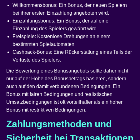
Willkommensbonus: Ein Bonus, der neuen Spielern
bei ihrer ersten Einzahlung angeboten wird.
Einzahlungsbonus: Ein Bonus, der auf eine
Einzahlung des Spielers gewährt wird.
Freispiele: Kostenlose Drehungen an einem
bestimmten Spielautomaten.
Cashback-Bonus: Eine Rückerstattung eines Teils der
Verluste des Spielers.
Die Bewertung eines Bonusangebots sollte daher nicht
nur auf der Höhe des Bonusbetrags basieren, sondern
auch auf den damit verbundenen Bedingungen. Ein
Bonus mit fairen Bedingungen und realistischen
Umsatzbedingungen ist oft vorteilhafter als ein hoher
Bonus mit restriktiven Bedingungen.
Zahlungsmethoden und
Sicherheit bei Transaktionen