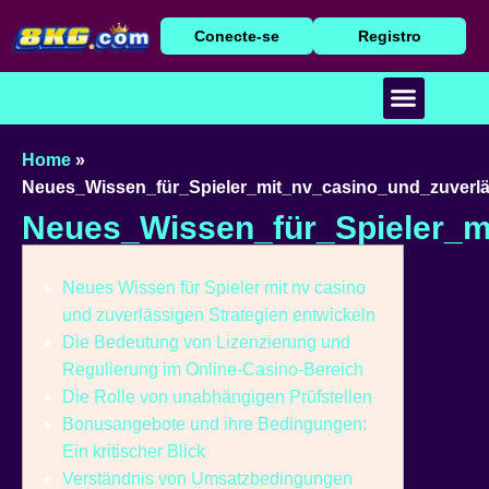
Conecte-se
Registro
Baixar Aplicativo
Caça Níqueis
Cassino Ao Vivo
Home
»
Neues_Wissen_für_Spieler_mit_nv_casino_und_zuverlä
Neues_Wissen_für_Spieler_mi
Neues Wissen für Spieler mit nv casino
und zuverlässigen Strategien entwickeln
Die Bedeutung von Lizenzierung und
Regulierung im Online-Casino-Bereich
Die Rolle von unabhängigen Prüfstellen
Bonusangebote und ihre Bedingungen:
Ein kritischer Blick
Verständnis von Umsatzbedingungen