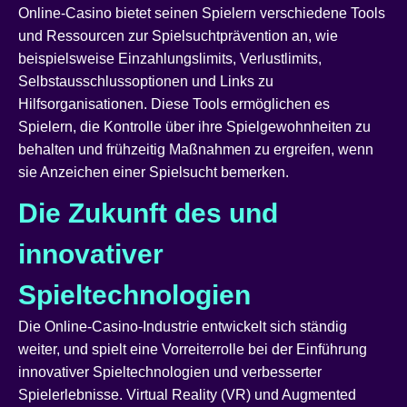
Online-Casino bietet seinen Spielern verschiedene Tools
und Ressourcen zur Spielsuchtprävention an, wie
beispielsweise Einzahlungslimits, Verlustlimits,
Selbstausschlussoptionen und Links zu
Hilfsorganisationen. Diese Tools ermöglichen es
Spielern, die Kontrolle über ihre Spielgewohnheiten zu
behalten und frühzeitig Maßnahmen zu ergreifen, wenn
sie Anzeichen einer Spielsucht bemerken.
Die Zukunft des
und
innovativer
Spieltechnologien
Die Online-Casino-Industrie entwickelt sich ständig
weiter, und
spielt eine Vorreiterrolle bei der Einführung
innovativer Spieltechnologien und verbesserter
Spielerlebnisse. Virtual Reality (VR) und Augmented