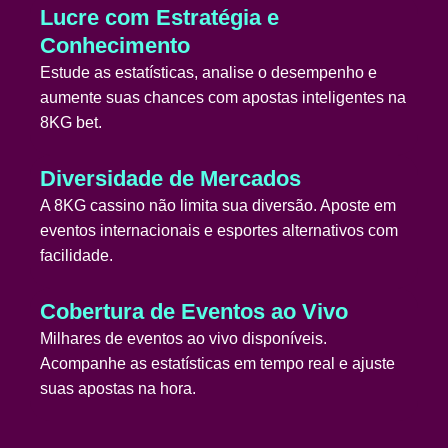
Lucre com Estratégia e
Conhecimento
Estude as estatísticas, analise o desempenho e
aumente suas chances com apostas inteligentes na
8KG bet.
Diversidade de Mercados
A 8KG cassino não limita sua diversão. Aposte em
eventos internacionais e esportes alternativos com
facilidade.
Cobertura de Eventos ao Vivo
Milhares de eventos ao vivo disponíveis.
Acompanhe as estatísticas em tempo real e ajuste
suas apostas na hora.