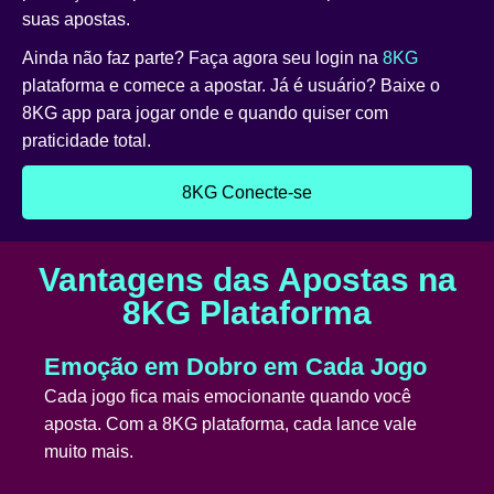
suas apostas.
Ainda não faz parte? Faça agora seu login na
8KG
plataforma e comece a apostar. Já é usuário? Baixe o
8KG app para jogar onde e quando quiser com
praticidade total.
8KG Conecte-se
Vantagens das Apostas na
8KG Plataforma
Emoção em Dobro em Cada Jogo
Cada jogo fica mais emocionante quando você
aposta. Com a 8KG plataforma, cada lance vale
muito mais.