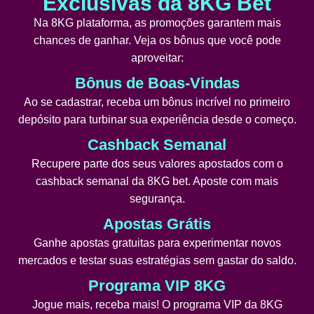
Exclusivas da 8KG Bet
Na 8KG plataforma, as promoções garantem mais
chances de ganhar. Veja os bônus que você pode
aproveitar:
Bônus de Boas-Vindas
Ao se cadastrar, receba um bônus incrível no primeiro
depósito para turbinar sua experiência desde o começo.
Cashback Semanal
Recupere parte dos seus valores apostados com o
cashback semanal da 8KG bet. Aposte com mais
segurança.
Apostas Grátis
Ganhe apostas gratuitas para experimentar novos
mercados e testar suas estratégias sem gastar do saldo.
Programa VIP 8KG
Jogue mais, receba mais! O programa VIP da 8KG