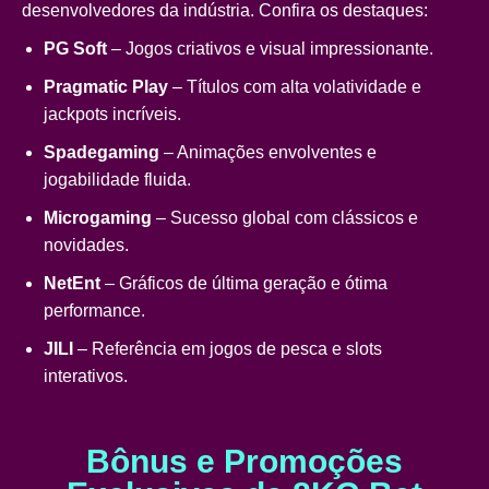
desenvolvedores da indústria. Confira os destaques:
PG Soft
– Jogos criativos e visual impressionante.
Pragmatic Play
– Títulos com alta volatividade e
jackpots incríveis.
Spadegaming
– Animações envolventes e
jogabilidade fluida.
Microgaming
– Sucesso global com clássicos e
novidades.
NetEnt
– Gráficos de última geração e ótima
performance.
JILI
– Referência em jogos de pesca e slots
interativos.
Bônus e Promoções