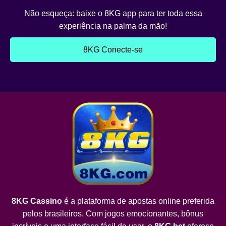
Não esqueça: baixe o 8KG app para ter toda essa
experiência na palma da mão!
8KG Conecte-se
8KG Cassino
é a plataforma de apostas online preferida
pelos brasileiros. Com jogos emocionantes, bônus