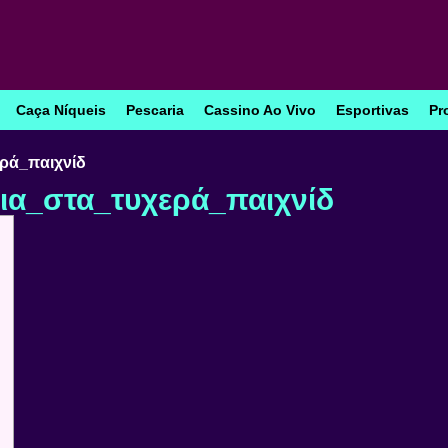
Caça Níqueis
Pescaria
Cassino Ao Vivo
Esportivas
Pr
ερά_παιχνίδ
ια_στα_τυχερά_παιχνίδ