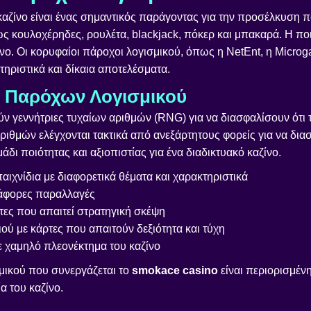
καζίνο είναι ένας σημαντικός παράγοντας για την προσέλκυση π
 κουλοχέρηδες, ρουλέτα, blackjack, πόκερ και μπακαρά. Η ποι
νο. Οι κορυφαίοι πάροχοι λογισμικού, όπως η NetEnt, η Microg
ηριστικά και δίκαια αποτελέσματα.
ν Παρόχων Λογισμικού
ύν γεννήτριες τυχαίων αριθμών (RNG) για να διασφαλίσουν ότι 
αριθμών ελέγχονται τακτικά από ανεξάρτητους φορείς για να δια
δι ποιότητας και αξιοπιστίας για ένα διαδικτυακό καζίνο.
αιχνίδια με διαφορετικά θέματα και χαρακτηριστικά
διάφορες παραλλαγές
ρτες που απαιτεί στρατηγική σκέψη
ού με κάρτες που απαιτούν δεξιότητα και τύχη
ε χαμηλό πλεονέκτημα του καζίνο
μικού που συνεργάζεται το
smokace casino
είναι περιορισμέν
α του καζίνο.