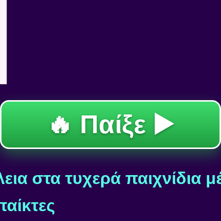
🔥 Παίξε ▶️
λεια στα τυχερά παιχνίδια 
παίκτες