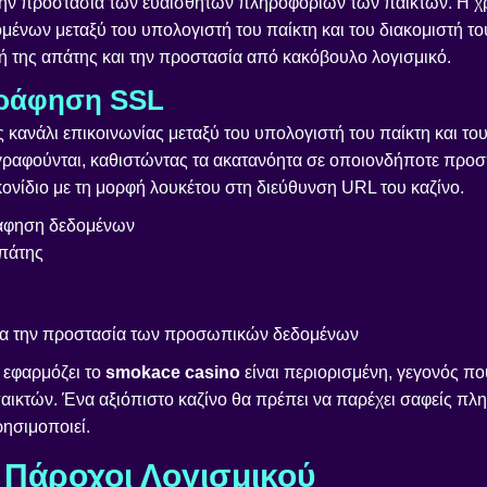
την προστασία των ευαίσθητων πληροφοριών των παικτών. Η χ
μένων μεταξύ του υπολογιστή του παίκτη και του διακομιστή το
ή της απάτης και την προστασία από κακόβουλο λογισμικό.
γράφηση SSL
ανάλι επικοινωνίας μεταξύ του υπολογιστή του παίκτη και του
γραφούνται, καθιστώντας τα ακατανόητα σε οποιονδήποτε προσ
κονίδιο με τη μορφή λουκέτου στη διεύθυνση URL του καζίνο.
άφηση δεδομένων
απάτης
α την προστασία των προσωπικών δεδομένων
 εφαρμόζει το
smokace casino
είναι περιορισμένη, γεγονός πο
τών. Ένα αξιόπιστο καζίνο θα πρέπει να παρέχει σαφείς πληρο
ρησιμοποιεί.
ι Πάροχοι Λογισμικού