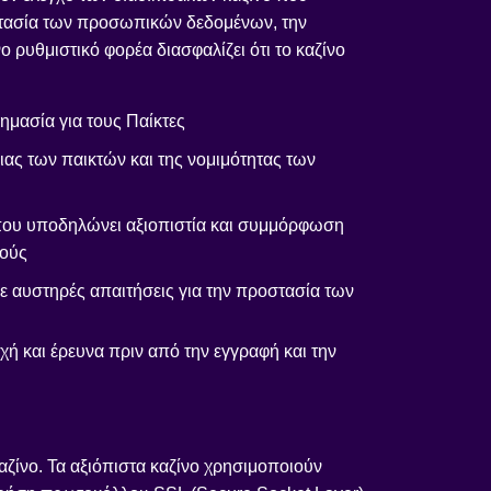
οστασία των προσωπικών δεδομένων, την
 ρυθμιστικό φορέα διασφαλίζει ότι το καζίνο
ημασία για τους Παίκτες
ας των παικτών και της νομιμότητας των
που υποδηλώνει αξιοπιστία και συμμόρφωση
μούς
ε αυστηρές απαιτήσεις για την προστασία των
ή και έρευνα πριν από την εγγραφή και την
ζίνο. Τα αξιόπιστα καζίνο χρησιμοποιούν