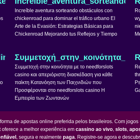
ckenroad_a_jornada_animada_para_te
Increíble_aventura_sorteando_o
R
Increíble aventura sorteando obstáculos con
Ro
os
chickenroad para dominar el tráfico urbano El
wy
Arte de la Evasión: Estrategias Básicas para
ni
Chickenroad Mejorando tus Reflejos y Tiempo
Me
plinko_game_pour_décupler_vos_gain
Συμμετοχή_στην_κοινότητα_με_τ
R
Συμμετοχή στην κοινότητα με το needforslots
Re
casino και απεριόριστη διασκέδαση για κάθε
th
ko
παίκτη Κατανόηση των Παιχνιδιών που
Ps
Προσφέρονται στο needforslots casino Η
Ga
Εμπειρία των Ζωντανών
forma de apostas online preferida pelos brasileiros. Com jogos
t
oferece a melhor experiência em
cassino ao vivo
,
slots
,
apos
nfiável
, segura e realmente
paga
. Registre-se agora e descub