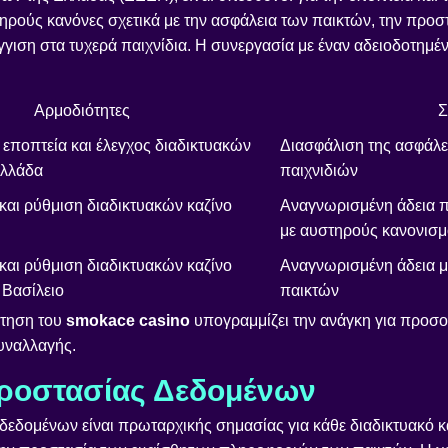
ηρούς κανόνες σχετικά με την ασφάλεια των παικτών, την πρ
ιση στα τυχερά παιχνίδια. Η συνεργασία με έναν αδειοδοτημένο
Αρμοδιότητες
Σ
 εποπτεία και έλεγχος διαδικτυακών
Διασφάλιση της ασφάλει
Ελλάδα
παιχνιδιών
και ρύθμιση διαδικτυακών καζίνο
Αναγνωρισμένη άδεια 
με αυστηρούς κανονισ
και ρύθμιση διαδικτυακών καζίνο
Αναγνωρισμένη άδεια μ
Βασίλειο
παικτών
ότηση του
smokace casino
υπογραμμίζει την ανάγκη για προσοχ
υναλλαγής.
Προστασίας Δεδομένων
εδομένων είναι πρωταρχικής σημασίας για κάθε διαδικτυακό κα