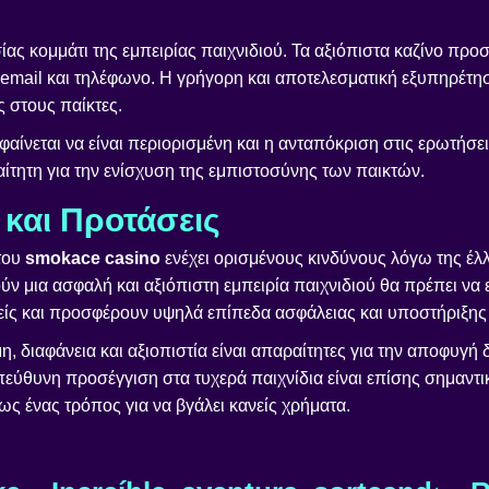
ίας κομμάτι της εμπειρίας παιχνιδιού. Τα αξιόπιστα καζίνο π
mail και τηλέφωνο. Η γρήγορη και αποτελεσματική εξυπηρέτησ
 στους παίκτες.
φαίνεται να είναι περιορισμένη και η ανταπόκριση στις ερωτήσε
ίτητη για την ενίσχυση της εμπιστοσύνης των παικτών.
 και Προτάσεις
του
smokace casino
ενέχει ορισμένους κινδύνους λόγω της έλλ
ούν μια ασφαλή και αξιόπιστη εμπειρία παιχνιδιού θα πρέπει να
είς και προσφέρουν υψηλά επίπεδα ασφάλειας και υποστήριξης
μη, διαφάνεια και αξιοπιστία είναι απαραίτητες για την αποφυ
θυνη προσέγγιση στα τυχερά παιχνίδια είναι επίσης σημαντικ
ς ένας τρόπος για να βγάλει κανείς χρήματα.