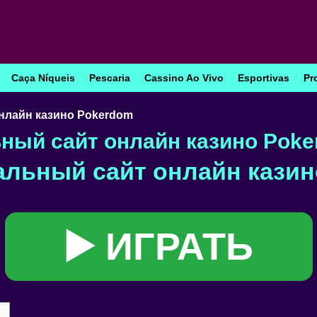
Caça Níqueis
Pescaria
Cassino Ao Vivo
Esportivas
Pr
нлайн казино Pokerdom
ный сайт онлайн казино Pok
льный сайт онлайн казин
▶️ ИГРАТЬ