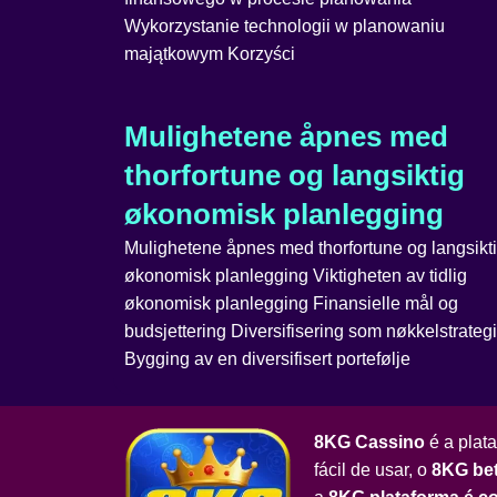
Wykorzystanie technologii w planowaniu
majątkowym Korzyści
Mulighetene åpnes med
thorfortune og langsiktig
økonomisk planlegging
Mulighetene åpnes med thorfortune og langsikt
økonomisk planlegging Viktigheten av tidlig
økonomisk planlegging Finansielle mål og
budsjettering Diversifisering som nøkkelstrategi
Bygging av en diversifisert portefølje
8KG Cassino
é a plata
fácil de usar, o
8KG be