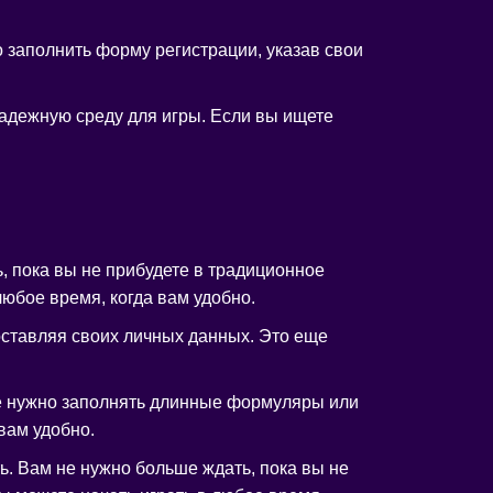
 заполнить форму регистрации, указав свои
надежную среду для игры. Если вы ищете
, пока вы не прибудете в традиционное
любое время, когда вам удобно.
е оставляя своих личных данных. Это еще
 не нужно заполнять длинные формуляры или
вам удобно.
ть. Вам не нужно больше ждать, пока вы не