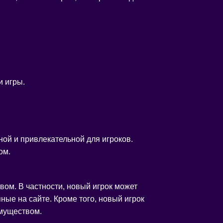
и игры.
ной и привлекательной для игроков.
ом.
вом. В частности, новый игрок может
ные на сайте. Кроме того, новый игрок
имуществом.