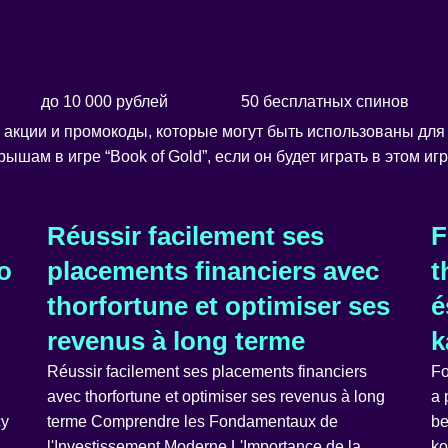
до 10 000 рублей
50 бесплатных спинов
е акции и промокоды, которые могут быть использованы дл
шам в игре “Book of Gold”, если он будет играть в этом игр
Réussir facilement ses
F
o
placements financiers avec
t
thorfortune et optimiser ses
é
revenus à long terme
k
Réussir facilement ses placements financiers
Fo
avec thorfortune et optimiser ses revenus à long
a 
cy
terme Comprendre les Fondamentaux de
be
l'Investissement Moderne L'Importance de la
ko