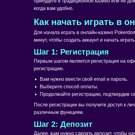
прибудете в традиционное казино или не дож
когда вам удобно.
Как начать играть в 
Для начала играть в онлайн-казино Pokerdo
минут, чтобы создать аккаунт и начать играть
Шаг 1: Регистрация
Первым шагом является регистрация на офи
регистрацию.
Вам нужно ввести свой email и пароль.
Выберите способ оплаты.
Продолжайте регистрацию, подтвердив с
После регистрации вы получите доступ к лич
различным функциям.
Шаг 2: Депозит
Далее, вам нужно сделать депозит, чтобы н