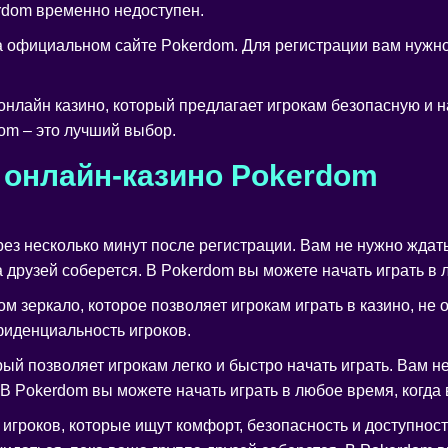
rdom временно недоступен.
а официальном сайте Pokerdom. Для регистрации вам нужно
онлайн казино, который предлагает игрокам безопасную и 
om – это лучший выбор.
 онлайн-казино Pokerdom
ез несколько минут после регистрации. Вам не нужно ждать
а друзей соберется. В Pokerdom вы можете начать играть в 
дом зеркало, которое позволяет игрокам играть в казино, н
фиденциальность игроков.
орый позволяет игрокам легко и быстро начать играть. Вам
 В Pokerdom вы можете начать играть в любое время, когда 
 игроков, которые ищут комфорт, безопасность и доступнос