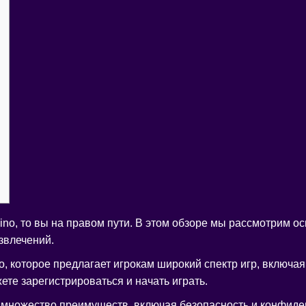
no, то вы на правом пути. В этом обзоре мы рассмотрим о
азвлечений.
о, которое предлагает игрокам широкий спектр игр, включая
те зарегистрироваться и начать играть.
множество преимуществ, включая безопасность и конфиденц