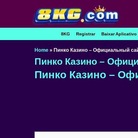
8KG
Registrar
Baixar Aplicativo
Home
»
Пинко Казино – Официальный сай
Пинко Казино – Офици
Пинко Казино – Оф