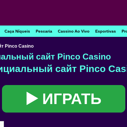
Caça Níqueis
Pescaria
Cassino Ao Vivo
Esportivas
Pr
т Pinco Casino
альный сайт Pinco Casino
ициальный сайт Pinco Cas
▶️ ИГРАТЬ