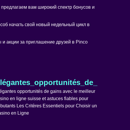
ы предлагаем вам широкий спектр бонусов и
особ начать свой новый недельный цикл в
 и акции за приглашение друзей в Pinco
es_Online-
asis_online_casino_im_Vergleich_fü
légantes_opportunités_de_gains_ave
égantes opportunités de gains avec le meilleur
sino en ligne suisse et astuces fiables pour
butants Les Critères Essentiels pour Choisir un
sino en Ligne