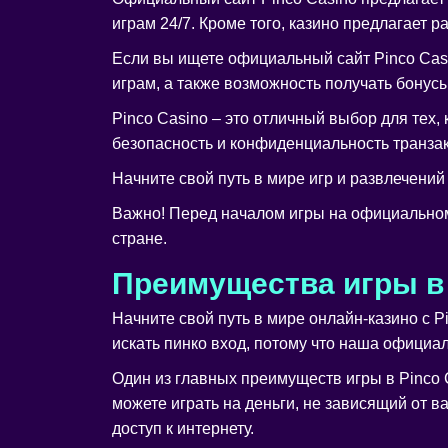
играм 24/7. Кроме того, казино предлагает р
Если вы ищете официальный сайт Pinco Casin
играм, а также возможность получать бонусы
Pinco Casino – это отличный выбор для тех
безопасность и конфиденциальность транзакц
Начните свой путь в мире игр и развлечений
Важно! Перед началом игры на официальном с
стране.
Преимущества игры в 
Начните свой путь в мире онлайн-казино с P
искать пинко вход, потому что наша официал
Один из главных преимуществ игры в Pinco C
можете играть на деньги, не зависящий от в
доступ к интернету.