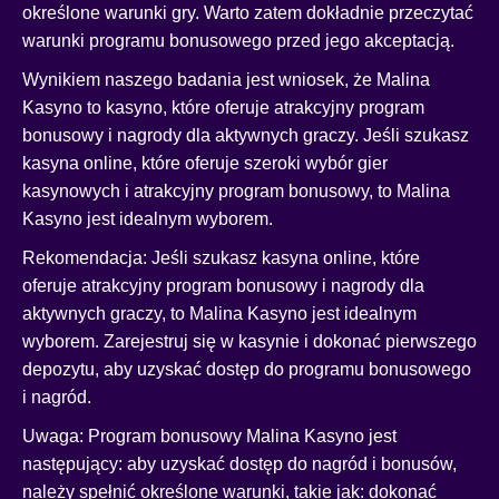
określone warunki gry. Warto zatem dokładnie przeczytać
warunki programu bonusowego przed jego akceptacją.
Wynikiem naszego badania jest wniosek, że Malina
Kasyno to kasyno, które oferuje atrakcyjny program
bonusowy i nagrody dla aktywnych graczy. Jeśli szukasz
kasyna online, które oferuje szeroki wybór gier
kasynowych i atrakcyjny program bonusowy, to Malina
Kasyno jest idealnym wyborem.
Rekomendacja: Jeśli szukasz kasyna online, które
oferuje atrakcyjny program bonusowy i nagrody dla
aktywnych graczy, to Malina Kasyno jest idealnym
wyborem. Zarejestruj się w kasynie i dokonać pierwszego
depozytu, aby uzyskać dostęp do programu bonusowego
i nagród.
Uwaga: Program bonusowy Malina Kasyno jest
następujący: aby uzyskać dostęp do nagród i bonusów,
należy spełnić określone warunki, takie jak: dokonać