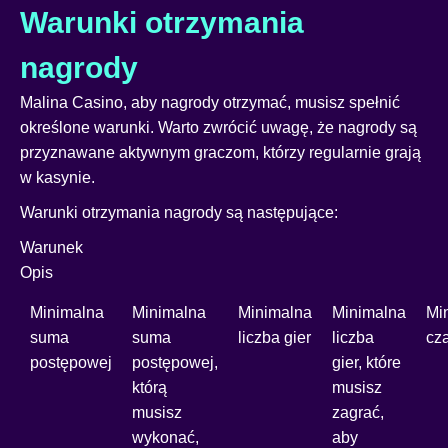
Warunki otrzymania
nagrody
Malina Casino, aby nagrody otrzymać, musisz spełnić
określone warunki. Warto zwrócić uwagę, że nagrody są
przyznawane aktywnym graczom, którzy regularnie grają
w kasynie.
Warunki otrzymania nagrody są następujące:
Warunek
Opis
Minimalna
Minimalna
Minimalna
Minimalna
Mi
suma
suma
liczba gier
liczba
cz
postępowej
postępowej,
gier, które
którą
musisz
musisz
zagrać,
wykonać,
aby