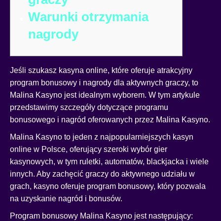
Warunki otrzymania
nagrody
Jeśli szukasz kasyna online, które oferuje atrakcyjny
program bonusowy i nagrody dla aktywnych graczy, to
Malina Kasyno jest idealnym wyborem. W tym artykule
przedstawimy szczegóły dotyczące programu
bonusowego i nagród oferowanych przez Malina Kasyno.
Malina Kasyno to jeden z najpopularniejszych kasyn
online w Polsce, oferujący szeroki wybór gier
kasynowych, w tym ruletki, automatów, blackjacka i wiele
innych. Aby zachęcić graczy do aktywnego udziału w
grach, kasyno oferuje program bonusowy, który pozwala
na uzyskanie nagród i bonusów.
Program bonusowy Malina Kasyno jest następujący: