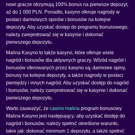
nowi gracze otrzymują 100% bonus na pierwsze depozyt,
aż do 1 000 PLN. Ponadto, kasyno oferuje nagrody w
postaci darmowych spinów i bonusów na kolejne
depozyty. Aby uzyskać dostęp do programu bonusowego,
należy zarejestrować się w kasynie i dokonać
pierwszego depozytu.
Malina Kasyno to także kasyno, które oferuje wiele
nagród i bonusów dla aktywnych graczy. Wśród nagród i
bonusów oferowanych przez kasyno są: darmowe spiny,
bonusy na kolejne depozyty, a także nagrody w postaci
pieniędzy i innych nagród. Aby uzyskać dostęp do nagród
i bonusów, należy zarejestrować się w kasynie i dokonać
pierwszego depozytu.
Warto zauważyć, że
casino malina
program bonusowy
Malina Kasyno jest następujący: aby uzyskać dostęp do
nagród i bonusów, należy spełnić określone warunki,
takie jak: dokonać minimum 1 depozytu, a także spełnić