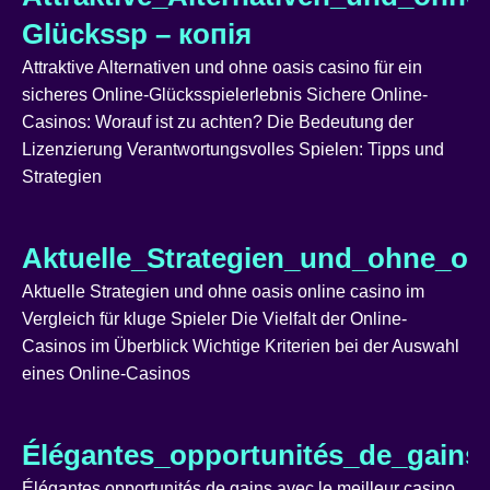
Glückssp – копія
Attraktive Alternativen und ohne oasis casino für ein
sicheres Online-Glücksspielerlebnis Sichere Online-
Casinos: Worauf ist zu achten? Die Bedeutung der
Lizenzierung Verantwortungsvolles Spielen: Tipps und
Strategien
Aktuelle_Strategien_und_ohne_oas
Aktuelle Strategien und ohne oasis online casino im
Vergleich für kluge Spieler Die Vielfalt der Online-
Casinos im Überblick Wichtige Kriterien bei der Auswahl
eines Online-Casinos
Élégantes_opportunités_de_gains_
Élégantes opportunités de gains avec le meilleur casino