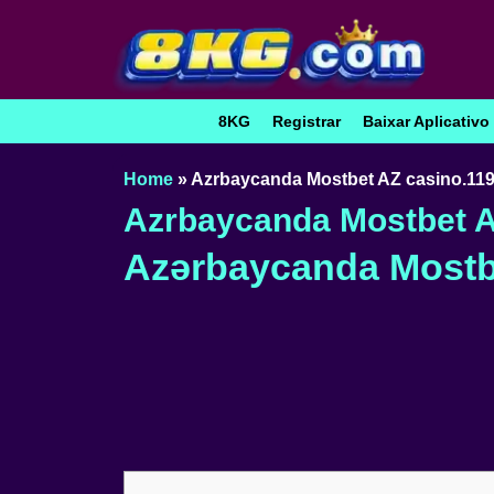
8KG
Registrar
Baixar Aplicativo
Home
»
Azrbaycanda Mostbet AZ casino.119
Azrbaycanda Mostbet AZ
Azərbaycanda Mostb