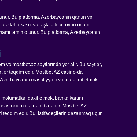
olunur. Bu platforma, Azerbaycanın qanun və
rə təhlükəsiz və təşkilatlı bir oyun ortamı
ortamı təmin olunur. Bu platforma, Azerbaycanın
i
 və mostbet.az saytlarında yer alır. Bu saytlar,
ətlər təqdim edir. Mostbet AZ casino-da
, Azerbaycanın məsuliyyətli və müraciət etmək
 məlumatları daxil etmək, banka kartını
saslı xidmətlərdən ibarətdir. Mostbet AZ
i təqdim edir. Bu, istifadəçilərin qazanmaq üçün