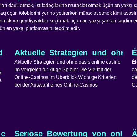
daxil etmək, istifadəçilərinə müraciət etmək üçün ən yaxşı şərt
 üçün tələblərini yerinə yetirərkən müraciət etmək kimi asaslı 
etmək və qeydiyyatdan keçirmək üçün ən yaxşı şərtləri təqdim e
ün ən yaxşı platformasını təqdim edir.
nd_ohne_oasis_casino_für_ein_sicher
Aktuelle_Strategien_und_ohne_o
É
Aktuelle Strategien und ohne oasis online casino
Él
im Vergleich für kluge Spieler Die Vielfalt der
ca
r
Online-Casinos im Überblick Wichtige Kriterien
dé
e
bei der Auswahl eines Online-Casinos
Ca
hickenroad_för_äventyrliga_cyklist
Seriöse_Bewertung_von_online
Ä