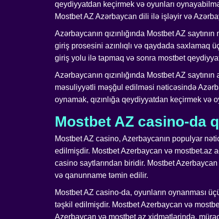
qeydiyyatdan keçirmek və oyunları oynayabilmək
Mostbet AZ Azərbaycan dili ilə işləyir və Azərb
Azərbaycanın qızınlığında Mostbet AZ saytının 
giriş prosesini azınlıqlı və qaydada saxlamaq 
giriş yolu ilə tapmaq və sonra mostbet qeydiyy
Azərbaycanın qızınlığında Mostbet AZ saytının a
məsuliyyətli məşğul edilməsi nəticəsində Azərba
oynamak, qızınlığa qeydiyyatdan keçirmek və oy
Mostbet AZ casino-da 
Mostbet AZ casino, Azerbaycanın populyar nətic
edilmişdir. Mostbet Azerbaycan və mostbet.az ad
casino saytlarından biridir. Mostbet Azerbaycan
və qanunname təmin edilir.
Mostbet AZ casino-da, oyunların oynanması üçün 
təşkil edilmişdir. Mostbet Azerbaycan və mostbet
Azerbaycan və mostbet az xidmətlərində, müraciə