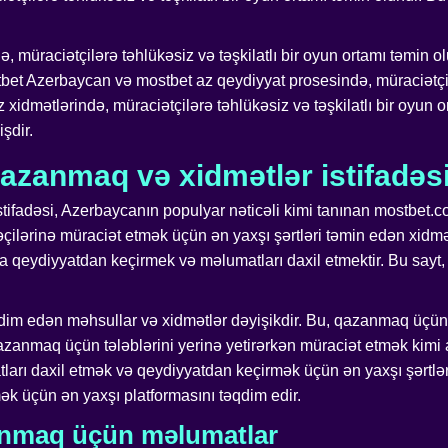
 müraciətçilərə təhlükəsiz və təşkilatlı bir oyun ortamı təmin 
tbet Azerbaycan və mostbet az qeydiyyat prosesində, müraciətçilə
xidmətlərində, müraciətçilərə təhlükəsiz və təşkilatlı bir oyun 
şdir.
azanmaq və xidmətlər istifadəs
fadəsi, Azerbaycanın populyar nəticəli kimi tanınan mostbet.com
əçilərinə müraciət etmək üçün ən yaxşı şərtləri təmin edən xidm
a qeydiyyatdan keçirmek və məlumatları daxil etmektir. Bu sayt
qdim edən məhsullar və xidmətlər dəyişikdir. Bu, qazanmaq üçün
zanmaq üçün tələblərini yerinə yetirərkən müraciət etmək kimi a
arı daxil etmək və qeydiyyatdan keçirmək üçün ən yaxşı şərtlər
ək üçün ən yaxşı platformasını təqdim edir.
anmaq üçün məlumatlar