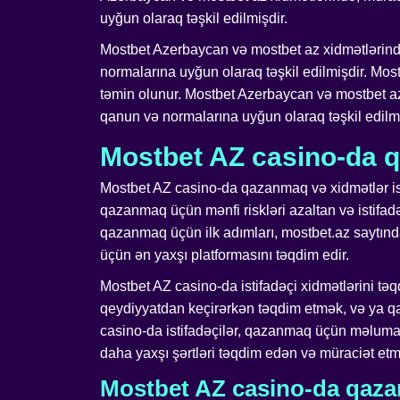
uyğun olaraq təşkil edilmişdir.
Mostbet Azerbaycan və mostbet az xidmətlərində,
normalarına uyğun olaraq təşkil edilmişdir. Mos
təmin olunur. Mostbet Azerbaycan və mostbet az 
qanun və normalarına uyğun olaraq təşkil edilmi
Mostbet AZ casino-da q
Mostbet AZ casino-da qazanmaq və xidmətlər isti
qazanmaq üçün mənfi riskləri azaltan və istifad
qazanmaq üçün ilk adımları, mostbet.az saytınd
üçün ən yaxşı platformasını təqdim edir.
Mostbet AZ casino-da istifadəçi xidmətlərini tə
qeydiyyatdan keçirərkən təqdim etmək, və ya qa
casino-da istifadəçilər, qazanmaq üçün məlumatl
daha yaxşı şərtləri təqdim edən və müraciət etm
Mostbet AZ casino-da qaz