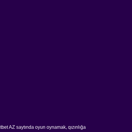
stbet AZ saytında oyun oynamak, qızınlığa