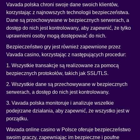
Vavada polska chroni swoje dane swoich klientów,
korzystając z najnowszych technologii bezpieczeństwa.
Dane są przechowywane w bezpiecznych serwerach, a
dostęp do nich jest kontrolowany, aby zapewnić, że tylko
uprawnieni osoby mogą dostępować do nich.
Bezpieczeństwo gry jest również zapewnione przez
Vavada casino, korzystając z następujących procedur:
1. Wszystkie transakcje są realizowane za pomocą
bezpiecznych protokołów, takich jak SSL/TLS.
2. Wszystkie dane są przechowywane w bezpiecznych
serwerach, a dostęp do nich jest kontrolowany.
3. Vavada polska monitoruje i analizuje wszelkie
podejrzane działania, aby zapewnić, że wszystko jest w
porządku.
Wavada online casino w Polsce oferuje bezpieczeństwo
swoim graczy, zapewniając im bezpieczne i poufne