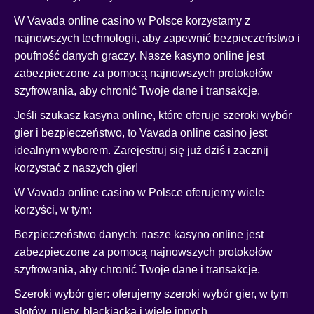
W Vavada online casino w Polsce korzystamy z
najnowszych technologii, aby zapewnić bezpieczeństwo i
poufność danych graczy. Nasze kasyno online jest
zabezpieczone za pomocą najnowszych protokołów
szyfrowania, aby chronić Twoje dane i transakcje.
Jeśli szukasz kasyna online, które oferuje szeroki wybór
gier i bezpieczeństwo, to Vavada online casino jest
idealnym wyborem. Zarejestruj się już dziś i zacznij
korzystać z naszych gier!
W Vavada online casino w Polsce oferujemy wiele
korzyści, w tym:
Bezpieczeństwo danych: nasze kasyno online jest
zabezpieczone za pomocą najnowszych protokołów
szyfrowania, aby chronić Twoje dane i transakcje.
Szeroki wybór gier: oferujemy szeroki wybór gier, w tym
slotów, rulety, blackjacka i wiele innych.