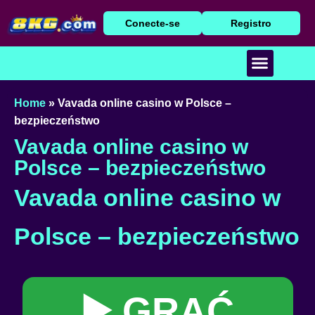
Conecte-se
Registro
Baixar Aplicativo
Caça Níqueis
Cassino Ao Vivo
Home
»
Vavada online casino w Polsce –
bezpieczeństwo
Vavada online casino w
Polsce – bezpieczeństwo
Vavada online casino w
Polsce – bezpieczeństwo
▶️ GRAĆ