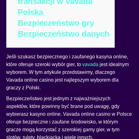
transakcji w Vavada
Polska
Bezpieczeństwo gry
Bezpieczeństwo danych
Jeśli szukasz bezpiecznego i zaufanego kasyna online,
które oferuje szeroki wybór gier, to
vavada
jest idealnym
wyborem. W tym artykule przedstawimy, dlaczego
Vavada online casino jest najlepszym wyborem dla
graczy z Polski.
Bezpieczeństwo jest jednym z najważniejszych
aspektów, które powinny być brane pod uwagę, gdy
wybierasz kasyno online. Vavada online casino w Polsce
oferuje bezpieczne i zaufane środowisko, w którym
gracze mogą korzystać z szerokiej gamy gier, w tym
slotów, rulety, blackjacka i wiele innych.