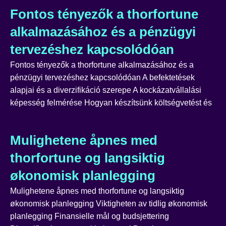
Fontos tényezők a thorfortune
alkalmazásához és a pénzügyi
tervezéshez kapcsolódóan
Fontos tényezők a thorfortune alkalmazásához és a
pénzügyi tervezéshez kapcsolódóan A befektetések
alapjai és a diverzifikáció szerepe A kockázatvállalási
képesség felmérése Hogyan készítsünk költségvetést és
Mulighetene åpnes med
thorfortune og langsiktig
økonomisk planlegging
Mulighetene åpnes med thorfortune og langsiktig
økonomisk planlegging Viktigheten av tidlig økonomisk
planlegging Finansielle mål og budsjettering