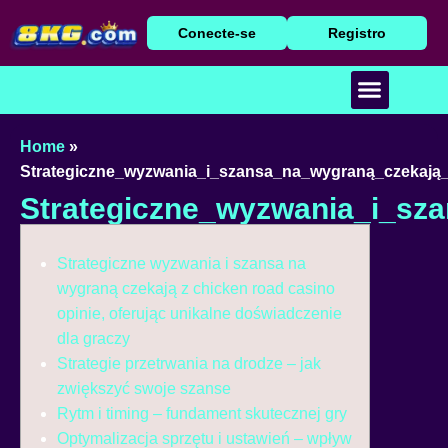
Conecte-se
Registro
Baixar Aplicativo
Caça Níqueis
Cassino Ao Vivo
Home
»
Strategiczne_wyzwania_i_szansa_na_wygraną_czekają_
Strategiczne_wyzwania_i_sz
Strategiczne wyzwania i szansa na
wygraną czekają z chicken road casino
opinie, oferując unikalne doświadczenie
dla graczy
Strategie przetrwania na drodze – jak
zwiększyć swoje szanse
Rytm i timing – fundament skutecznej gry
Optymalizacja sprzętu i ustawień – wpływ