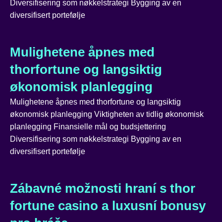
Diversifisering som nøkkelstrategi Bygging av en
diversifisert portefølje
Mulighetene åpnes med
thorfortune og langsiktig
økonomisk planlegging
Mulighetene åpnes med thorfortune og langsiktig
økonomisk planlegging Viktigheten av tidlig økonomisk
planlegging Finansielle mål og budsjettering
Diversifisering som nøkkelstrategi Bygging av en
diversifisert portefølje
Zábavné možnosti hraní s thor
fortune casino a luxusní bonusy