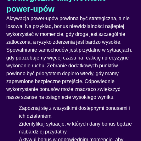
power-upów
Aktywacja power-upów powinna być strategiczna, a nie
losowa. Na przykład, bonus niewidzialności najlepiej
wykorzystać w momencie, gdy droga jest szczególnie
zatłoczona, a ryzyko zderzenia jest bardzo wysokie.
Spowalnianie samochodów jest przydatne w sytuacjach,
gdy potrzebujemy więcej czasu na reakcję i precyzyjne
wykonanie ruchu. Zebranie dodatkowych punktów
powinno być priorytetem dopiero wtedy, gdy mamy
zapewnione bezpieczne przejście. Odpowiednie
wykorzystanie bonusów może znacząco zwiększyć
nasze szanse na osiągnięcie wysokiego wyniku.
Zapoznaj się z wszystkimi dostępnymi bonusami i
ich działaniem.
Zidentyfikuj sytuacje, w których dany bonus będzie
najbardziej przydatny.
Aktywuj bonus w odpowiednim momencie, aby