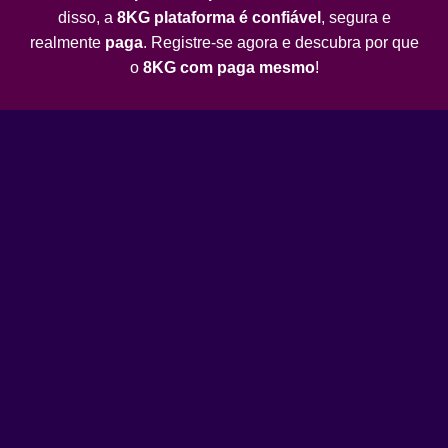
disso, a
8KG plataforma é confiável
, segura e
realmente
paga
. Registre-se agora e descubra por que
o
8KG com paga mesmo
!