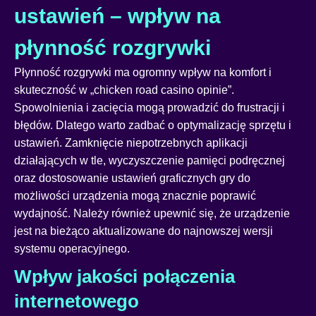
ustawień – wpływ na
płynność rozgrywki
Płynność rozgrywki ma ogromny wpływ na komfort i
skuteczność w „chicken road casino opinie”.
Spowolnienia i zacięcia mogą prowadzić do frustracji i
błędów. Dlatego warto zadbać o optymalizację sprzętu i
ustawień. Zamknięcie niepotrzebnych aplikacji
działających w tle, wyczyszczenie pamięci podręcznej
oraz dostosowanie ustawień graficznych gry do
możliwości urządzenia mogą znacznie poprawić
wydajność. Należy również upewnić się, że urządzenie
jest na bieżąco aktualizowane do najnowszej wersji
systemu operacyjnego.
Wpływ jakości połączenia
internetowego