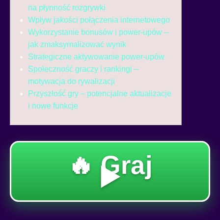
na płynność rozgrywki
Wpływ jakości połączenia internetowego
Wykorzystanie bonusów i power-upów –
jak zmaksymalizować wynik
Strategiczne aktywowanie power-upów
Społeczność graczy i rankingi –
motywacja do rywalizacji
Przyszłość gry – potencjalne aktualizacje
i nowe funkcje
🔥 Graj
▶️