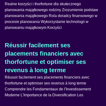
Realne korzyści i thorfortune dla skutecznego
planowania majątkowego rodziny Zrozumienie podstaw
planowania majątkowego Rola doradcy finansowego w
procesie planowania Wykorzystanie technologii w
planowaniu majątkowym Korzyści
Réussir facilement ses
placements financiers avec
thorfortune et optimiser ses
revenus à long terme
Réussir facilement ses placements financiers avec
thorfortune et optimiser ses revenus à long terme
Comprendre les Fondamentaux de l'Investissement
Moderne L'Importance de la Diversification Les