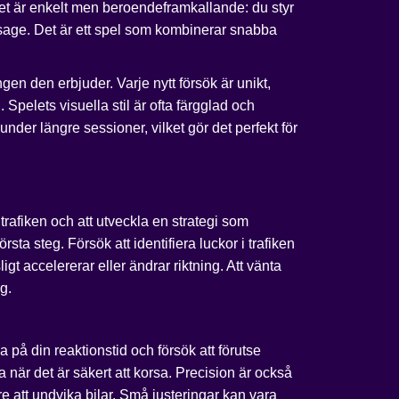
ptet är enkelt men beroendeframkallande: du styr
ssage. Det är ett spel som kombinerar snabba
gen den erbjuder. Varje nytt försök är unikt,
 Spelets visuella stil är ofta färgglad och
under längre sessioner, vilket gör det perfekt för
trafiken och att utveckla en strategi som
rsta steg. Försök att identifiera luckor i trafiken
igt accelererar eller ändrar riktning. Att vänta
g.
va på din reaktionstid och försök att förutse
 när det är säkert att korsa. Precision är också
are att undvika bilar. Små justeringar kan vara