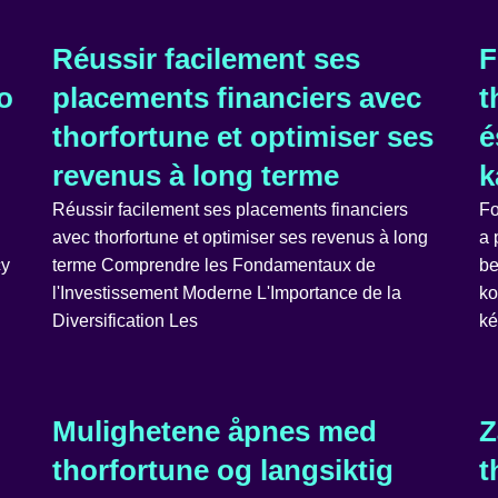
Réussir facilement ses
F
o
placements financiers avec
t
thorfortune et optimiser ses
é
revenus à long terme
k
Réussir facilement ses placements financiers
Fo
avec thorfortune et optimiser ses revenus à long
a 
cy
terme Comprendre les Fondamentaux de
be
l'Investissement Moderne L'Importance de la
ko
Diversification Les
ké
Mulighetene åpnes med
Z
thorfortune og langsiktig
t