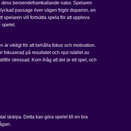
ll dess beroendeframkallande natur. Spelaren
je lyckad passage över vägen frigör dopamin, en
pelaren vill fortsätta spela för att uppleva
 spelet.
 är viktigt för att behålla fokus och motivation.
r fokuserad på resultatet och njut istället av
tför stressad. Kom ihåg att det är ett spel, och
 skärpa. Detta kan göra spelet till en bra
mågan.