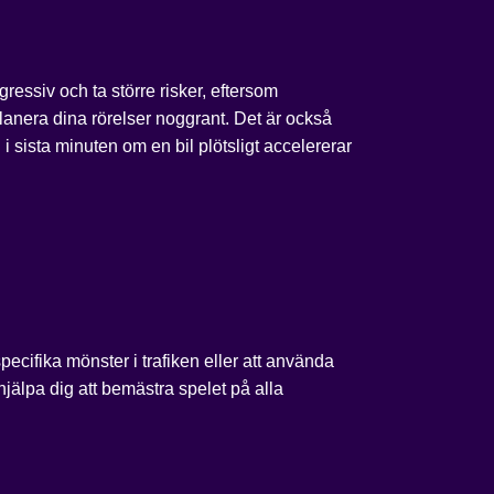
essiv och ta större risker, eftersom
lanera dina rörelser noggrant. Det är också
i sista minuten om en bil plötsligt accelererar
pecifika mönster i trafiken eller att använda
hjälpa dig att bemästra spelet på alla