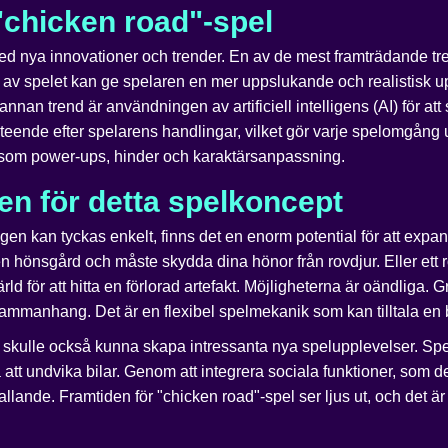
"chicken road"-spel
ed nya innovationer och trender. En av de mest framträdande tren
er av spelet kan ge spelaren en mer uppslukande och realistisk 
annan trend är användningen av artificiell intelligens (AI) för
beteende efter spelarens handlingar, vilket gör varje spelomgång
som power-ups, hinder och karaktärsanpassning.
en för detta spelkoncept
kan tyckas enkelt, finns det en enorm potential för att expand
en hönsgård och måste skydda dina hönor från rovdjur. Eller ett 
ld för att hitta en förlorad artefakt. Möjligheterna är oändliga.
sammanhang. Det är en flexibel spelmekanik som kan tilltala en 
t skulle också kunna skapa intressanta nya spelupplevelser. Sp
 att undvika bilar. Genom att integrera sociala funktioner, som d
ande. Framtiden för "chicken road"-spel ser ljus ut, och det ä