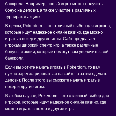
банкролл. Например, новый игрок может получить
бонус на депозит, а также участие в различных
турнирах и акциях.
В целом, Pokerdom – это отличный выбор для игроков,
которые ищут надежное онлайн казино, где можно
играть в покер и другие игры. Сайт предлагает
игрокам широкий спектр игр, а также различные
бонусы и акции, которые помогут вам увеличить свой
банкролл.
Если вы хотите начать играть в Pokerdom, то вам
нужно зарегистрироваться на сайте, а затем сделать
депозит. После этого вы сможете начать играть в
покер и другие игры.
В любом случае, Pokerdom – это отличный выбор для
игроков, которые ищут надежное онлайн казино, где
можно играть в покер и другие игры.