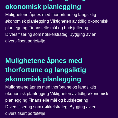
økonomisk planlegging
Mulighetene åpnes med thorfortune og langsiktig
økonomisk planlegging Viktigheten av tidlig økonomisk
planlegging Finansielle mål og budsjettering
Diversifisering som nøkkelstrategi Bygging av en
diversifisert portefølje
Mulighetene åpnes med
thorfortune og langsiktig
økonomisk planlegging
Mulighetene åpnes med thorfortune og langsiktig
økonomisk planlegging Viktigheten av tidlig økonomisk
planlegging Finansielle mål og budsjettering
Diversifisering som nøkkelstrategi Bygging av en
diversifisert portefølje