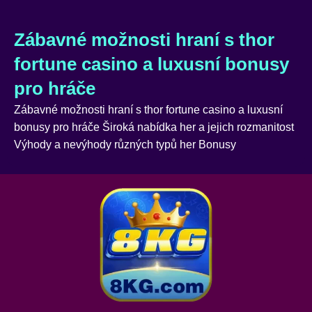
Zábavné možnosti hraní s thor
fortune casino a luxusní bonusy
pro hráče
Zábavné možnosti hraní s thor fortune casino a luxusní
bonusy pro hráče Široká nabídka her a jejich rozmanitost
Výhody a nevýhody různých typů her Bonusy