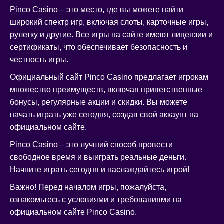
Pinco Casino – это место, где вы можете найти
широкий спектр игр, включая слоты, карточные игры,
рулетку и другие. Все игры на сайте имеют лицензии и
сертификаты, что обеспечивает безопасность и
честность игры.
Официальный сайт Pinco Casino предлагает игрокам
множество преимуществ, включая приветственные
бонусы, регулярные акции и скидки. Вы можете
начать играть уже сегодня, создав свой аккаунт на
официальном сайте.
Pinco Casino – это лучший способ провести
свободное время и выиграть реальные деньги.
Начните играть сегодня и наслаждайтесь игрой!
Важно! Перед началом игры, пожалуйста,
ознакомьтесь с условиями и требованиями на
официальном сайте Pinco Casino.