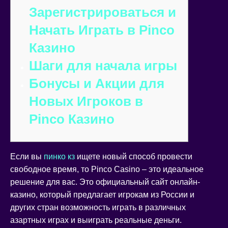
Зарегистрироваться и
Начать Играть в Pinco
Казино
Шаги для начала игры
Бонусы и Акции для
Новых Игроков в
Pinco Казино
Если вы
пинко кз
ищете новый способ провести
свободное время, то Pinco Casino – это идеальное
решение для вас. Это официальный сайт онлайн-
казино, который предлагает игрокам из России и
других стран возможность играть в различных
азартных играх и выиграть реальные деньги.