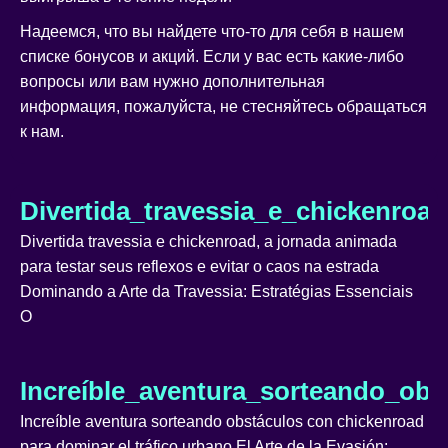
Надеемся, что вы найдете что-то для себя в нашем
списке бонусов и акций. Если у вас есть какие-либо
вопросы или вам нужно дополнительная
информация, пожалуйста, не стесняйтесь обращаться
к нам.
Divertida_travessia_e_chickenroa
Divertida travessia e chickenroad, a jornada animada
para testar seus reflexos e evitar o caos na estrada
Dominando a Arte da Travessia: Estratégias Essenciais
O
Increíble_aventura_sorteando_obs
Increíble aventura sorteando obstáculos con chickenroad
para dominar el tráfico urbano El Arte de la Evasión: