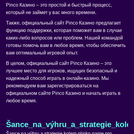
Pinco Казино – это простой и быстрый процесс,
который не займет у вас много времени.
Также, официальный сайт Pinco Казино предлагает
функцию поддержки, которая поможет вам в случае
каких-либо вопросов или проблем. Нашей командой
готовы помочь вам в любое время, чтобы обеспечить
вам оптимальный игровой опыт.
В целом, официальный сайт Pinco Казино – это
лучшее место для игроков, ищущих безопасный и
надежный способ играть в онлайн-казино. Мы
рекомендуем вам зарегистрироваться на
официальном сайте Pinco Казино и начать играть в
любое время.
Šance_na_výhru_a_strategie_kole
Šance na výhru a strategie kolem plinko game pro