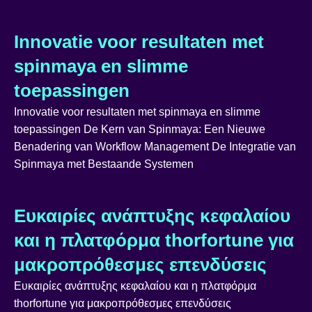
Innovatie voor resultaten met
spinmaya en slimme
toepassingen
Innovatie voor resultaten met spinmaya en slimme
toepassingen De Kern van Spinmaya: Een Nieuwe
Benadering van Workflow Management De Integratie van
Spinmaya met Bestaande Systemen
Ευκαιρίες ανάπτυξης κεφαλαίου
και η πλατφόρμα thorfortune για
μακροπρόθεσμες επενδύσεις
Ευκαιρίες ανάπτυξης κεφαλαίου και η πλατφόρμα
thorfortune για μακροπρόθεσμες επενδύσεις