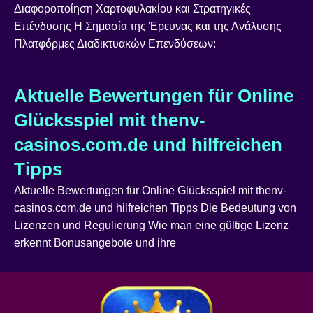
Διαφοροποίηση Χαρτοφυλακίου και Στρατηγικές
Επένδυσης Η Σημασία της Έρευνας και της Ανάλυσης
Πλατφόρμες Διαδικτυακών Επενδύσεων:
Aktuelle Bewertungen für Online
Glücksspiel mit thenv-
casinos.com.de und hilfreichen
Tipps
Aktuelle Bewertungen für Online Glücksspiel mit thenv-
casinos.com.de und hilfreichen Tipps Die Bedeutung von
Lizenzen und Regulierung Wie man eine gültige Lizenz
erkennt Bonusangebote und ihre