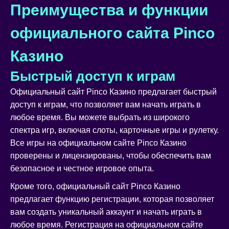
Преимущества и функции
официального сайта Pinco
Казино
Быстрый доступ к играм
Официальный сайт Pinco Казино предлагает быстрый
доступ к играм, что позволяет вам начать играть в
любое время. Вы можете выбрать из широкого
спектра игр, включая слоты, карточные игры и рулетку.
Все игры на официальном сайте Pinco Казино
проверены и лицензированы, чтобы обеспечить вам
безопасное и честное игровое опыта.
Кроме того, официальный сайт Pinco Казино
предлагает функцию регистрации, которая позволяет
вам создать уникальный аккаунт и начать играть в
любое время. Регистрация на официальном сайте