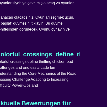
unlar siyahıya çevrilmiş olacaq və oyunları
anacaq olacaqsınız. Oyunları seçmək üçün,
 başlat” düyməsini tıklayın. Bu düymə
əhifəsindən görünəcək. Oyunu oynayın və
_hráče_jsou_fascin
oad_deliver_addictive_arcade_thrill
olorful_crossings_define_thrilling
lorful crossings define thrilling chickenroad
allenges and endless arcade fun
derstanding the Core Mechanics of the Road
ossing Challenge Adapting to Increasing
fficulty Power-Ups and
ktuelle Bewertungen für