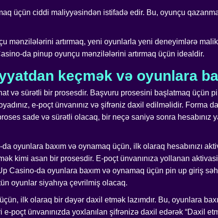
maq üçün ciddi maliyyəsindən istifadə edir. Bu, oyunçu qazanm
nçu mənzilələrini artırmaq, yeni oyunlarla yeni deneyimlərə ma
Casino-da pinup oyunçu mənzilələrini artırmaq üçün idealdir.
iyyatdan keçmək və oyunlara b
t və sürətli bir prosesdir. Başvuru prosesini başlatmaq üçün
yadınız, e-poçt ünvanınız və şifrəniz daxil edilməlidir. Forma d
oses sade və sürətli olacaq, bir neçə saniyə sonra hesabınız yar
 oyunlara baxım və oynamaq üçün, ilk olaraq hesabınızı aktivl
ək kimi asan bir prosesdir. E-poçt ünvanınıza yollanan aktivasi
n Up Casino-da oyunlara baxım və oynamaq üçün pin up giriş səh
n oyunlar siyahıya çevrilmiş olacaq.
ün, ilk olaraq bir dəyər daxil etmək lazımdır. Bu, oyunlara ba
ri e-poçt ünvanınızda yoxlanılan şifrənizə daxil edərək “Daxil et