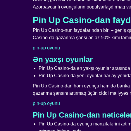
Azərbaycanlı oyunçuların populyarlaşdırmaq və m
Pin Up Casino-dan fayda
Pin Up Casino-nun faydalarından biri – geniş q
Casino-da qazanma şansı ən az 50% kimi təmin 
pin-up oyunu
Ən yaxşı oyunlar
Pin Up Casino-da ən yaxşı oyunlar arasında sl
Pin Up Casino-da yeni oyunlar hər ay yenidə
Pin Up Casino-dan həm oyunçu həm də banka fay
qazanma şansını artırmaq üçün ciddi maliyyəsind
pin-up oyunu
Pin Up Casino-dan nəticələ
Pin Up Casino-da oyunçu mənzilələrini artır