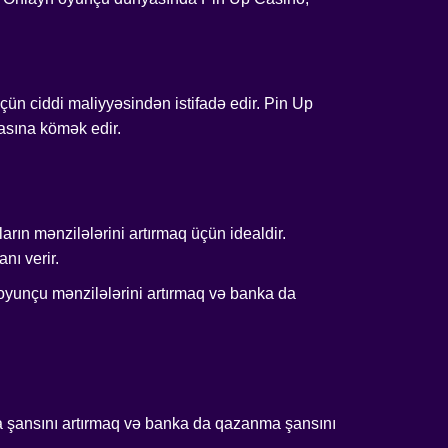
ün ciddi maliyyəsindən istifadə edir. Pin Up
asına kömək edir.
arın mənzilələrini artırmaq üçün idealdir.
nı verir.
oyunçu mənzilələrini artırmaq və banka da
a şansını artırmaq və banka da qazanma şansını