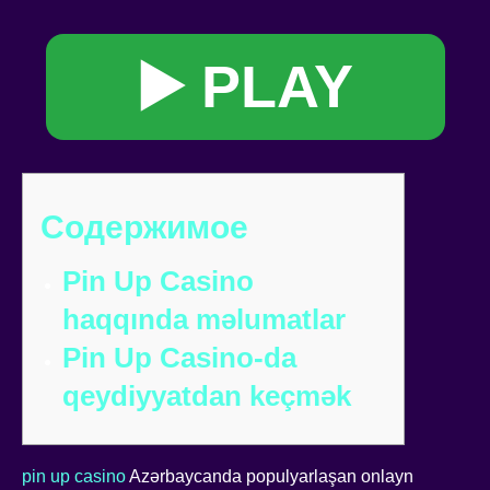
▶️ PLAY
Содержимое
Pin Up Casino
haqqında məlumatlar
Pin Up Casino-da
qeydiyyatdan keçmək
pin up casino
Azərbaycanda populyarlaşan onlayn