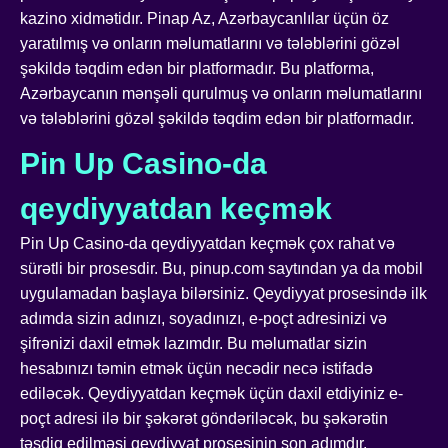
kazino xidmətidır. Pinap Az, Azərbaycanlılar üçün öz
yaratılmış və onların məlumatlarını və tələblərini gözəl
şəkildə təqdim edən bir platformadır. Bu platforma,
Azərbaycanın mənşəli qurulmuş və onların məlumatlarını
və tələblərini gözəl şəkildə təqdim edən bir platformadır.
Pin Up Casino-da
qeydiyyatdan keçmək
Pin Up Casino-da qeydiyyatdan keçmək çox rahat və
sürətli bir prosesdir. Bu, pinup.com saytından ya da mobil
uygulamadan başlaya bilərsiniz. Qeydiyyat prosesində ilk
adımda sizin adınızı, soyadınızı, e-poçt adresinizi və
şifrənizi daxil etmək lazımdır. Bu məlumatlar sizin
hesabınızı təmin etmək üçün necədir necə istifadə
ediləcək. Qeydiyyatdan keçmək üçün daxil etdiyiniz e-
poçt adresi ilə bir şəkərət göndəriləcək, bu şəkərətin
təsdiq edilməsi qeydiyyat prosesinin son adımdır.