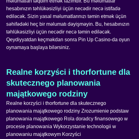
məlumatları təqdim etmək lazımdır. Bu məlumatlar
hesabınızın təhlükəsizliyi üçün necədir necə istifadə
ediləcək. Sizin yasal məlumatlarınızı təmin etmək üçün
səhifədəki heç bir məlumatı dəyişməyin. Bu, hesabınızın
təhlükəsizliyi üçün necədir necə təmin ediləcək.
Qeydiyyatdan keçməkdan sonra Pin Up Casino-da oyun
oynamaya başlaya bilərsiniz.
Realne korzyści i thorfortune dla
skutecznego planowania
majątkowego rodziny
Realne korzyści i thorfortune dla skutecznego
planowania majątkowego rodziny Zrozumienie podstaw
planowania majątkowego Rola doradcy finansowego w
procesie planowania Wykorzystanie technologii w
planowaniu majątkowym Korzyści