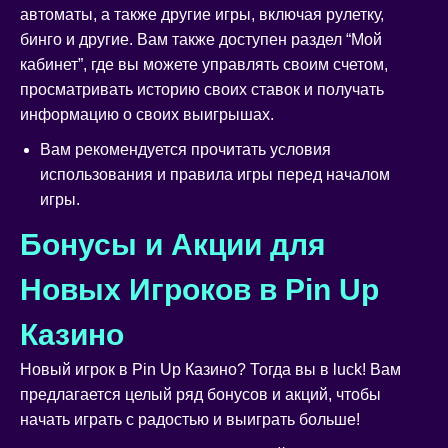
автоматы, а также другие игры, включая рулетку,
бинго и другие. Вам также доступен раздел “Мой
кабинет”, где вы можете управлять своим счетом,
просматривать историю своих ставок и получать
информацию о своих выигрышах.
Вам рекомендуется прочитать условия
использования и правила игры перед началом
игры.
Бонусы и Акции для
Новых Игроков в Pin Up
Казино
Новый игрок в Pin Up Казино? Тогда вы в luck! Вам
предлагается целый ряд бонусов и акций, чтобы
начать играть с радостью и выиграть больше!