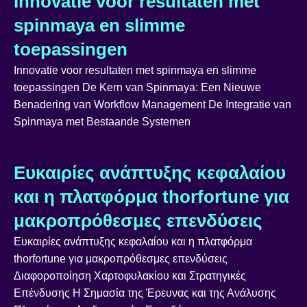
Innovatie voor resultaten met
spinmaya en slimme
toepassingen
Innovatie voor resultaten met spinmaya en slimme
toepassingen De Kern van Spinmaya: Een Nieuwe
Benadering van Workflow Management De Integratie van
Spinmaya met Bestaande Systemen
Ευκαιρίες ανάπτυξης κεφαλαίου
και η πλατφόρμα thorfortune για
μακροπρόθεσμες επενδύσεις
Ευκαιρίες ανάπτυξης κεφαλαίου και η πλατφόρμα
thorfortune για μακροπρόθεσμες επενδύσεις
Διαφοροποίηση Χαρτοφυλακίου και Στρατηγικές
Επένδυσης Η Σημασία της Έρευνας και της Ανάλυσης