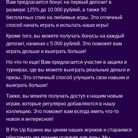
Вам предлагается бонус на первый депозит в
размере 125% до 10 000 рублей, а также 50
бесплатных спин на любимые игры. Это отличный
способ начать играть и испытать наши игры!
Кроме того, вы можете получать бонусы на каждый
депозит, начиная с 5 000 рублей. Это поможет вам
играть дольше и выиграть больше!
Но что-то еще! Вам предлагается участие в акциях и
турнирах, где вы можете выиграть реальные деньги и
призы. Это отличный способ улучшить свои навыки и
выиграть больше!
Также, вы можете получать доступ к нашим новым
играм, которые регулярно добавляются в нашу
коллекцию. Это поможет вам всегда иметь что-то
новое и интересное!
В Pin Up Казино мы ценим наших игроков и стараемся
обеспечить им лучшие условия для игры. Мы