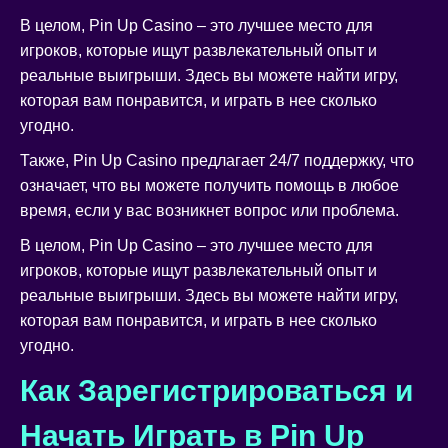
В целом, Pin Up Casino – это лучшее место для
игроков, которые ищут развлекательный опыт и
реальные выигрыши. Здесь вы можете найти игру,
которая вам понравится, и играть в нее сколько
угодно.
Также, Pin Up Casino предлагает 24/7 поддержку, что
означает, что вы можете получить помощь в любое
время, если у вас возникнет вопрос или проблема.
В целом, Pin Up Casino – это лучшее место для
игроков, которые ищут развлекательный опыт и
реальные выигрыши. Здесь вы можете найти игру,
которая вам понравится, и играть в нее сколько
угодно.
Как Зарегистрироваться и
Начать Играть в Pin Up