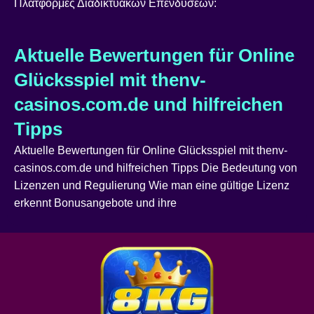
Πλατφόρμες Διαδικτυακών Επενδύσεων:
Aktuelle Bewertungen für Online
Glücksspiel mit thenv-
casinos.com.de und hilfreichen
Tipps
Aktuelle Bewertungen für Online Glücksspiel mit thenv-
casinos.com.de und hilfreichen Tipps Die Bedeutung von
Lizenzen und Regulierung Wie man eine gültige Lizenz
erkennt Bonusangebote und ihre