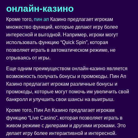
онлайн-казино
Кроме того,
пин ап
Казино предлагает игрокам
множество функций, которые делают игру более
интересной и выгодной. Например, игроки могут
использовать функцию “Quick Spin”, которая
позволяет играть в автоматическом режиме, не
отрываясь от игры.
Еще одним преимуществом онлайн-казино является
возможность получать бонусы и промокоды. Пин Ап
Казино предлагает игрокам различные бонусы и
промокоды, которые могут помочь им увеличить свой
банкролл и улучшить свои шансы на выигрыш.
Кроме того, Пин Ап Казино предлагает игрокам
функцию “Live Casino”, которая позволяет играть в
живом режиме с дилерами и другими игроками. Это
делает игру более интерактивной и интересной.