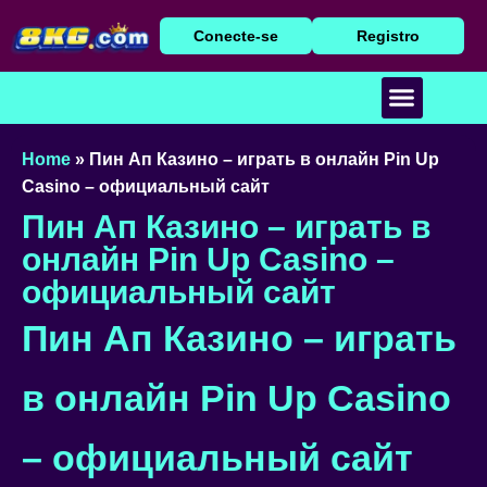
Conecte-se
Registro
Baixar Aplicativo
Caça Níqueis
Cassino Ao Vivo
Home
»
Пин Ап Казино – играть в онлайн Pin Up
Casino – официальный сайт
Пин Ап Казино – играть в
онлайн Pin Up Casino –
официальный сайт
Пин Ап Казино – играть
в онлайн Pin Up Casino
– официальный сайт