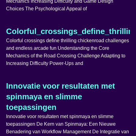
Mechanics Increasing Difficulty and Game Design
Choices The Psychological Appeal of
Colorful_crossings_define_thrill
Colorful crossings define thrilling chickenroad challenges
and endless arcade fun Understanding the Core
Mechanics of the Road Crossing Challenge Adapting to
Increasing Difficulty Power-Ups and
Innovatie voor resultaten met
spinmaya en slimme
toepassingen
Innovatie voor resultaten met spinmaya en slimme
toepassingen De Kern van Spinmaya: Een Nieuwe
Benadering van Workflow Management De Integratie van