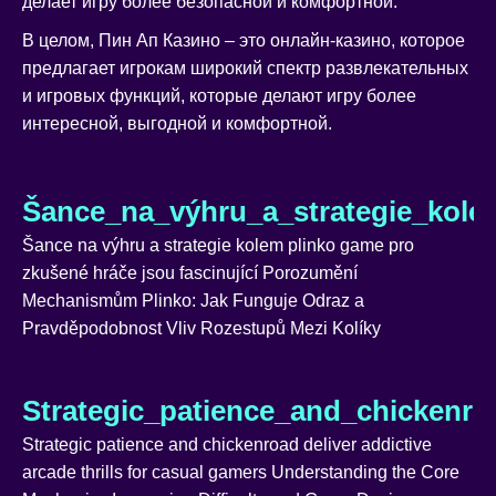
делает игру более безопасной и комфортной.
В целом, Пин Ап Казино – это онлайн-казино, которое
предлагает игрокам широкий спектр развлекательных
и игровых функций, которые делают игру более
интересной, выгодной и комфортной.
Šance_na_výhru_a_strategie_kole
Šance na výhru a strategie kolem plinko game pro
zkušené hráče jsou fascinující Porozumění
Mechanismům Plinko: Jak Funguje Odraz a
Pravděpodobnost Vliv Rozestupů Mezi Kolíky
Strategic_patience_and_chickenroa
Strategic patience and chickenroad deliver addictive
arcade thrills for casual gamers Understanding the Core