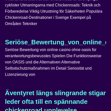
cyklister Utmaningarna med Chickenroads: Teknik och
Förberedelse Viktig Utrustning för Säkerheten Populära
Chickenroad-Destinationer i Sverige Exempel på
Områden Tekniker
Seriöse_Bewertung_von_online_c
Seriöse Bewertung von online casino ohne oasis für
verantwortungsbewusstes Spielen Die Funktionsweise
von OASIS und die Alternativen Alternative
Selbstschutzmaßnahmen im Detail Seriosität und
Lizenzierung von
Äventyret längs slingrande stigar
leder ofta till en spännande
chickenroad upplevelse