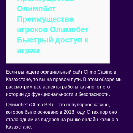
Олимпбет
Преимущества
игроков Олимпбет
Быстрый доступ к
играм
Если вы ищете официальный сайт Olimp Casino в
Казахстане, то вы на правом пути. В этом обзоре мы
рассмотрим все аспекты работы казино, от его
истории до функциональности и безопасности.
Олимпбет (Olimp Bet) – это популярное казино,
которое было основано в 2018 году. С тех пор оно
стало одним из лидеров на рынке онлайн-казино в
Казахстане.