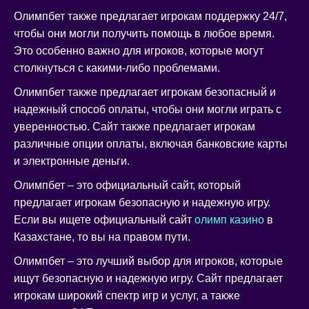
Олимпбет также предлагает игрокам поддержку 24/7,
чтобы они могли получить помощь в любое время.
Это особенно важно для игроков, которые могут
столкнуться с какими-либо проблемами.
Олимпбет также предлагает игрокам безопасный и
надежный способ оплаты, чтобы они могли играть с
уверенностью. Сайт также предлагает игрокам
различные опции оплаты, включая банковские карты
и электронные деньги.
Олимпбет – это официальный сайт, который
предлагает игрокам безопасную и надежную игру.
Если вы ищете официальный сайт
олимп казино
в
Казахстане, то вы на правом пути.
Олимпбет – это лучший выбор для игроков, которые
ищут безопасную и надежную игру. Сайт предлагает
игрокам широкий спектр игр и услуг, а также