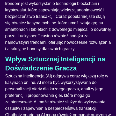
trendem jest wykorzystanie technologii blockchain i
kryptowalut, które zapewniają większą anonimowość i
bezpieczeństwo transakcji. Coraz popularniejsze stają
się również kasyna mobilne, które umożliwiają grę na
smartfonach i tabletach z dowolnego miejsca i o dowolnej
porze. Luckysheriff casino również podąża za
najnowszymi trendami, oferując nowoczesne rozwiązania
i atrakcyjne bonusy dla swoich graczy.
Wpływ Sztucznej Inteligencji na
Doświadczenie Gracza
Sztuczna inteligencja (AI) odgrywa coraz większą rolę w
kasynach online. AI może być wykorzystywana do
personalizacji oferty dla każdego gracza, analizy jego
preferencji i proponowania gier, które mogą go
zainteresować. AI może również służyć do wykrywania
oszustw i zapewniania bezpieczeństwa transakcji.
Chatboty oparte na AI mogą również pomagać graczom w