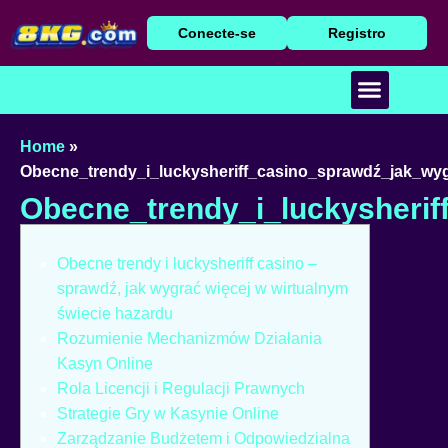
Conecte-se
Registro
Baixar Aplicativo
Caça Níqueis
Cassino Ao Vivo
Home
»
Obecne_trendy_i_luckysheriff_casino_sprawdź_jak_wy
Obecne_trendy_i_luckysheri
Obecne trendy i luckysheriff casino –
sprawdź, jak wygrać więcej w wirtualnym
świecie hazardu
Rozumienie Mechanizmów Działania
Kasyn Online
Rola Licencji i Regulacji Prawnych
Strategie Gry w Kasynie Online
Zarządzanie Budżetem i Odpowiedzialna