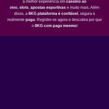
a melhor experiência em
cassino ao
vivo
,
slots
,
apostas esportivas
e muito mais. Além
disso, a
8KG plataforma é confiável
, segura e
realmente
paga
. Registre-se agora e descubra por que
o
8KG com paga mesmo
!