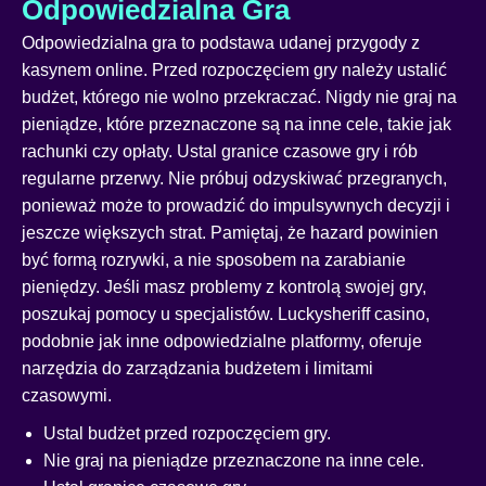
Odpowiedzialna Gra
Odpowiedzialna gra to podstawa udanej przygody z
kasynem online. Przed rozpoczęciem gry należy ustalić
budżet, którego nie wolno przekraczać. Nigdy nie graj na
pieniądze, które przeznaczone są na inne cele, takie jak
rachunki czy opłaty. Ustal granice czasowe gry i rób
regularne przerwy. Nie próbuj odzyskiwać przegranych,
ponieważ może to prowadzić do impulsywnych decyzji i
jeszcze większych strat. Pamiętaj, że hazard powinien
być formą rozrywki, a nie sposobem na zarabianie
pieniędzy. Jeśli masz problemy z kontrolą swojej gry,
poszukaj pomocy u specjalistów. Luckysheriff casino,
podobnie jak inne odpowiedzialne platformy, oferuje
narzędzia do zarządzania budżetem i limitami
czasowymi.
Ustal budżet przed rozpoczęciem gry.
Nie graj na pieniądze przeznaczone na inne cele.