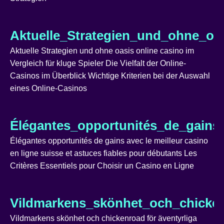
Aktuelle_Strategien_und_ohne_oas
Aktuelle Strategien und ohne oasis online casino im
Vergleich für kluge Spieler Die Vielfalt der Online-
Casinos im Überblick Wichtige Kriterien bei der Auswahl
eines Online-Casinos
Élégantes_opportunités_de_gains_
Élégantes opportunités de gains avec le meilleur casino
en ligne suisse et astuces fiables pour débutants Les
Critères Essentiels pour Choisir un Casino en Ligne
Vildmarkens_skönhet_och_chickenr
Vildmarkens skönhet och chickenroad för äventyrliga