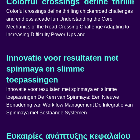
Colorful_crossings_define_thrill
Colorful crossings define thrilling chickenroad challenges
and endless arcade fun Understanding the Core
Mechanics of the Road Crossing Challenge Adapting to
Increasing Difficulty Power-Ups and
Innovatie voor resultaten met
spinmaya en slimme
toepassingen
Innovatie voor resultaten met spinmaya en slimme
toepassingen De Kern van Spinmaya: Een Nieuwe
Benadering van Workflow Management De Integratie van
Spinmaya met Bestaande Systemen
Ευκαιρίες ανάπτυξης κεφαλαίου