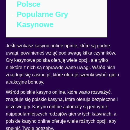
Polsce
Popularne Gry
Kasynowe
Jeśli szukasz kasyno online opinie, które są godne
uwagi, powinieneś wziąć pod uwagę kilka czynników.
Gry kasynowe polska oferują wiele opcji, ale tylko
niektóre z nich są naprawdę warte uwagi. Wśród nich
znajduje się casino pl, które oferuje szeroki wybór gier i
atrakcyjne bonusy.
Wśród polskie kasyno online, które warto rozważyć,
znajduje się polskie kasyna, które oferują bezpieczne i
uczciwe gry. Kasyno online automaty są jednym z
najpopularniejszych rodzajów gier w tych kasynach, a
polskie kasyno online oferuje wiele różnych opcji, aby
spełnić Twoje potrzeby.