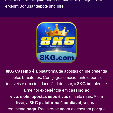
erkennt Bonusangebote und ihre
8KG Cassino
é a plataforma de apostas online preferida
pelos brasileiros. Com jogos emocionantes, bônus
incríveis e uma interface fácil de usar, o
8KG bet
oferece
a melhor experiência em
cassino ao
vivo
,
slots
,
apostas esportivas
e muito mais. Além
disso, a
8KG plataforma é confiável
, segura e
realmente
paga
. Registre-se agora e descubra por que