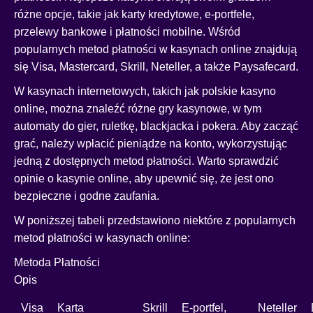
różne opcje, takie jak karty kredytowe, e-portfele,
przelewy bankowe i płatności mobilne. Wśród
popularnych metod płatności w kasynach online znajdują
się Visa, Mastercard, Skrill, Neteller, a także Paysafecard.
W kasynach internetowych, takich jak polskie kasyno
online, można znaleźć różne gry kasynowe, w tym
automaty do gier, ruletkę, blackjacka i pokera. Aby zacząć
grać, należy wpłacić pieniądze na konto, wykorzystując
jedną z dostępnych metod płatności. Warto sprawdzić
opinie o kasynie online, aby upewnić się, że jest ono
bezpieczne i godne zaufania.
W poniższej tabeli przedstawiono niektóre z popularnych
metod płatności w kasynach online:
Metoda Płatności
Opis
Visa
Karta
Skrill
E-portfel,
Neteller