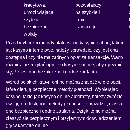
kredytowa,
pozwalający
umożliwiająca
na szybkie i
szybkie i
tanie
bezpieczne
transakcje
wpłaty
Przed wyborem metody płatności w kasynie online, takim
jak kasyno internetowe, należy sprawdzić, czy jest ona
dostępna i czy nie ma żadnych opłat za transakcje. Warto
również przeczytać opinie o kasynie online, aby upewnić
się, że jest ono bezpieczne i godne zaufania.
Wśród polskich kasyn online można znaleźć wiele opcji,
które oferują bezpieczne metody płatności. Wybierając
kasyno, takie jak kasyno online automaty, należy zwrócić
uwagę na dostępne metody płatności i sprawdzić, czy są
one bezpieczne i godne zaufania. Dzięki temu można
cieszyć się bezpiecznym i przyjemnym doświadczeniem
gry w kasynie online.