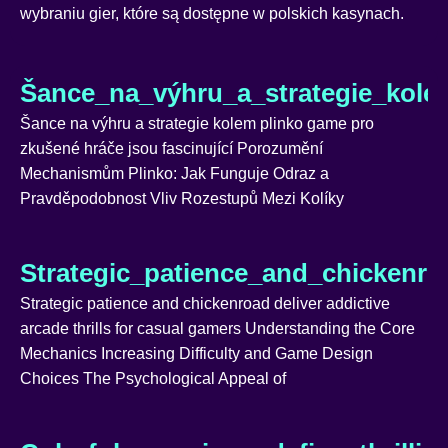
wybraniu gier, które są dostępne w polskich kasynach.
Šance_na_výhru_a_strategie_kole
Šance na výhru a strategie kolem plinko game pro
zkušené hráče jsou fascinující Porozumění
Mechanismům Plinko: Jak Funguje Odraz a
Pravděpodobnost Vliv Rozestupů Mezi Kolíky
Strategic_patience_and_chickenroa
Strategic patience and chickenroad deliver addictive
arcade thrills for casual gamers Understanding the Core
Mechanics Increasing Difficulty and Game Design
Choices The Psychological Appeal of