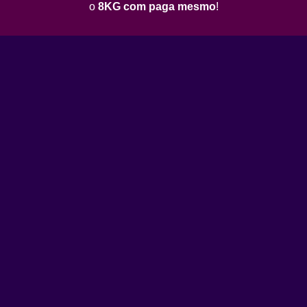
o
8KG com paga mesmo
!