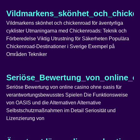
Vildmarkens_skönhet_och_chickenr
Vildmarkens skönhet och chickenroad för äventyrliga
cyklister Utmaningarna med Chickenroads: Teknik och
Förberedelse Viktig Utrustning för Säkerheten Populära
Chickenroad-Destinationer i Sverige Exempel på
Områden Tekniker
Seriöse_Bewertung_von_online_c
Seriöse Bewertung von online casino ohne oasis für
verantwortungsbewusstes Spielen Die Funktionsweise
von OASIS und die Alternativen Alternative
Selbstschutzmaßnahmen im Detail Seriosität und
Lizenzierung von