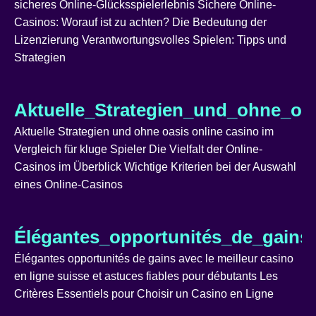
sicheres Online-Glücksspielerlebnis Sichere Online-
Casinos: Worauf ist zu achten? Die Bedeutung der
Lizenzierung Verantwortungsvolles Spielen: Tipps und
Strategien
Aktuelle_Strategien_und_ohne_oas
Aktuelle Strategien und ohne oasis online casino im
Vergleich für kluge Spieler Die Vielfalt der Online-
Casinos im Überblick Wichtige Kriterien bei der Auswahl
eines Online-Casinos
Élégantes_opportunités_de_gains_
Élégantes opportunités de gains avec le meilleur casino
en ligne suisse et astuces fiables pour débutants Les
Critères Essentiels pour Choisir un Casino en Ligne