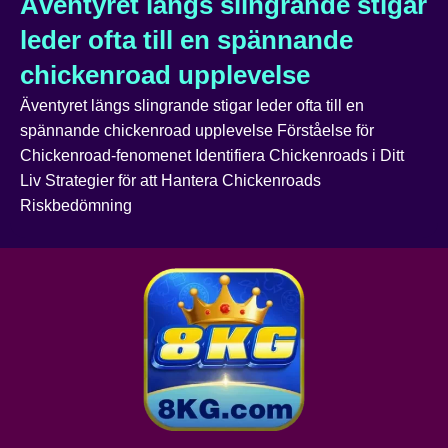
Äventyret längs slingrande stigar
leder ofta till en spännande
chickenroad upplevelse
Äventyret längs slingrande stigar leder ofta till en
spännande chickenroad upplevelse Förståelse för
Chickenroad-fenomenet Identifiera Chickenroads i Ditt
Liv Strategier för att Hantera Chickenroads
Riskbedömning