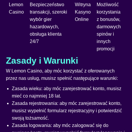
Lemon
Bezpieczeństwo
Witryna
Możliwość
Casino
transakcji, szeroki
Kasyno
korzystania
wybór gier
Online
z bonusów,
hazardowych,
darmowych
obsługa klienta
spinów i
24/7
innych
promocji
Zasady i Warunki
W Lemon Casino, aby móc korzystać z oferowanych
przez nas usług, musisz spełnić następujące warunki:
Zasada wieku: aby móc zarejestrować konto, musisz
mieć co najmniej 18 lat.
Zasada rejestrowania: aby móc zarejestrować konto,
musisz wypełnić formularz rejestracyjny i potwierdzić
swoją tożsamość.
Zasada logowania: aby móc zalogować się do