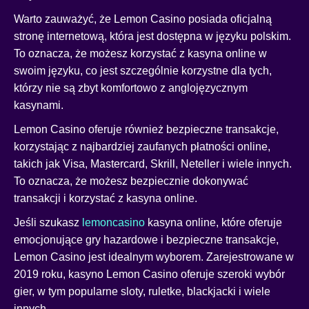
Warto zauważyć, że Lemon Casino posiada oficjalną
stronę internetową, która jest dostępna w języku polskim.
To oznacza, że możesz korzystać z kasyna online w
swoim języku, co jest szczególnie korzystne dla tych,
którzy nie są zbyt komfortowo z anglojęzycznym
kasynami.
Lemon Casino oferuje również bezpieczne transakcje,
korzystając z najbardziej zaufanych płatności online,
takich jak Visa, Mastercard, Skrill, Neteller i wiele innych.
To oznacza, że możesz bezpiecznie dokonywać
transakcji i korzystać z kasyna online.
Jeśli szukasz
lemoncasino
kasyna online, które oferuje
emocjonujące gry hazardowe i bezpieczne transakcje,
Lemon Casino jest idealnym wyborem. Zarejestrowane w
2019 roku, kasyno Lemon Casino oferuje szeroki wybór
gier, w tym popularne sloty, ruletke, blackjacki i wiele
innych.