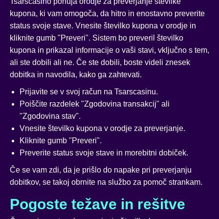
Tsarscasino ponuja orodje za preverjanje številke
kupona, ki vam omogoča, da hitro in enostavno preverite
status svoje stave. Vnesite številko kupona v orodje in
kliknite gumb "Preveri". Sistem bo preveril številko
kupona in prikazal informacije o vaši stavi, vključno s tem,
ali ste dobili ali ne. Če ste dobili, boste videli znesek
dobitka in navodila, kako ga zahtevati.
Prijavite se v svoj račun na Tsarscasinu.
Poiščite razdelek "Zgodovina transakcij" ali
"Zgodovina stav".
Vnesite številko kupona v orodje za preverjanje.
Kliknite gumb "Preveri".
Preverite status svoje stave in morebitni dobiček.
Če se vam zdi, da je prišlo do napake pri preverjanju
dobitkov, se takoj obrnite na službo za pomoč strankam.
Pogoste težave in rešitve