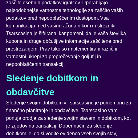
zaščite osebnih podatkov igralcev. Uporabljajo
najsodobnejše varnostne tehnologije za zaščito vaših
podatkov pred nepooblaščenim dostopom. Vsa
komunikacija med vašim računalnikom in strežniki
Tsarscasina je šifrirana, kar pomeni, da je vaša številka
kupona in druge občutljive informacije zaščitene pred
prestrezanjem. Prav tako so implementirani različni
varnostni ukrepi za preprečevanje goljufij in
nepooblaščenih transakcij.
Sledenje dobitkom in
obdavčitve
Sledenje svojim dobitkom v Tsarscasinu je pomembno za
finančno planiranje in obdavčitve. Tsarscasino vam
ponuja orodja za sledenje svojim stavam in dobitkom, kot
je zgodovina transakcij. Dober način za sledenje
dobitkom je, da si vodite evidenco vseh svojih stav,