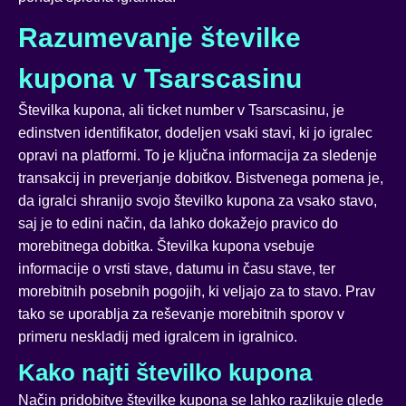
Razumevanje številke
kupona v Tsarscasinu
Številka kupona, ali ticket number v Tsarscasinu, je
edinstven identifikator, dodeljen vsaki stavi, ki jo igralec
opravi na platformi. To je ključna informacija za sledenje
transakcij in preverjanje dobitkov. Bistvenega pomena je,
da igralci shranijo svojo številko kupona za vsako stavo,
saj je to edini način, da lahko dokažejo pravico do
morebitnega dobitka. Številka kupona vsebuje
informacije o vrsti stave, datumu in času stave, ter
morebitnih posebnih pogojih, ki veljajo za to stavo. Prav
tako se uporablja za reševanje morebitnih sporov v
primeru neskladij med igralcem in igralnico.
Kako najti številko kupona
Način pridobitve številke kupona se lahko razlikuje glede