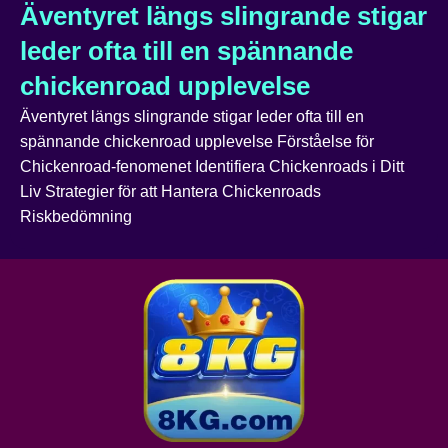
Äventyret längs slingrande stigar
leder ofta till en spännande
chickenroad upplevelse
Äventyret längs slingrande stigar leder ofta till en
spännande chickenroad upplevelse Förståelse för
Chickenroad-fenomenet Identifiera Chickenroads i Ditt
Liv Strategier för att Hantera Chickenroads
Riskbedömning