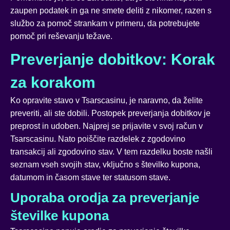
zaupen podatek in ga ne smete deliti z nikomer, razen s
službo za pomoč strankam v primeru, da potrebujete
pomoč pri reševanju težave.
Preverjanje dobitkov: Korak
za korakom
Ko opravite stavo v Tsarscasinu, je naravno, da želite
preveriti, ali ste dobili. Postopek preverjanja dobitkov je
preprost in udoben. Najprej se prijavite v svoj račun v
Tsarscasinu. Nato poiščite razdelek z zgodovino
transakcij ali zgodovino stav. V tem razdelku boste našli
seznam vseh svojih stav, vključno s številko kupona,
datumom in časom stave ter statusom stave.
Uporaba orodja za preverjanje
številke kupona