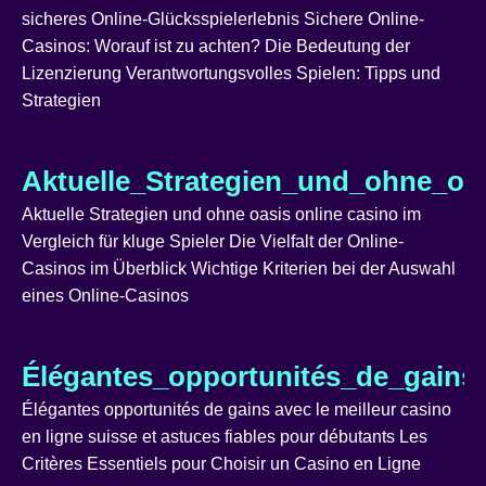
sicheres Online-Glücksspielerlebnis Sichere Online-
Casinos: Worauf ist zu achten? Die Bedeutung der
Lizenzierung Verantwortungsvolles Spielen: Tipps und
Strategien
Aktuelle_Strategien_und_ohne_oas
Aktuelle Strategien und ohne oasis online casino im
Vergleich für kluge Spieler Die Vielfalt der Online-
Casinos im Überblick Wichtige Kriterien bei der Auswahl
eines Online-Casinos
Élégantes_opportunités_de_gains_
Élégantes opportunités de gains avec le meilleur casino
en ligne suisse et astuces fiables pour débutants Les
Critères Essentiels pour Choisir un Casino en Ligne