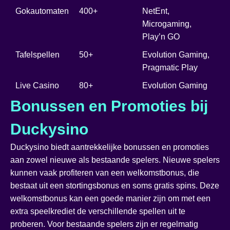
Gokautomaten
400+
NetEnt,
Microgaming,
Play’n GO
Tafelspellen
50+
Evolution Gaming,
Pragmatic Play
Live Casino
80+
Evolution Gaming
Bonussen en Promoties bij
Duckysino
Duckysino biedt aantrekkelijke bonussen en promoties
aan zowel nieuwe als bestaande spelers. Nieuwe spelers
kunnen vaak profiteren van een welkomstbonus, die
bestaat uit een stortingsbonus en soms gratis spins. Deze
welkomstbonus kan een goede manier zijn om met een
extra speelkrediet de verschillende spellen uit te
proberen. Voor bestaande spelers zijn er regelmatig