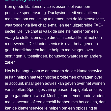
Een goede klantenservice is essentieel voor een
positieve speelervaring. Duckysino biedt verschillende
manieren om contact op te nemen met de klantenservice,
waaronder via live chat, e-mail en een uitgebreide FAQ-
sectie. De live chat is vaak de snelste manier om een
vraag te stellen, omdat je direct in contact komt met een
medewerker. De klantenservice is over het algemeen
goed bereikbaar en kan je helpen met vragen over
stortingen, uitbetalingen, bonusvoorwaarden en andere
zaken.
Het is belangrijk om te onthouden dat de klantenservice
je kan helpen met technische problemen of vragen over
je account, maar geen advies kan geven over het winnen
van spellen. Spelletjes zijn gebaseerd op geluk en er is
geen garantie op winst. Mocht je problemen ondervinden
met je account of een geschil hebben met het casino, dan
kan de klantenservice je helpen om een oplossing te