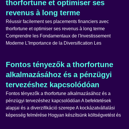
thorfortune et optimiser ses
revenus à long terme
Réussir facilement ses placements financiers avec
thorfortune et optimiser ses revenus à long terme
Comprendre les Fondamentaux de l'Investissement
Moderne L'Importance de la Diversification Les
Fontos tényezők a thorfortune
alkalmazásához és a pénzügyi
tervezéshez kapcsolódóan
Fontos tényezők a thorfortune alkalmazásához és a
pénzügyi tervezéshez kapcsolódóan A befektetések
alapjai és a diverzifikáció szerepe A kockázatvállalási
képesség felmérése Hogyan készítsünk költségvetést és