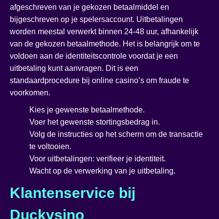
afgeschreven van je gekozen betaalmiddel en
bijgeschreven op je spelersaccount. Uitbetalingen
worden meestal verwerkt binnen 24-48 uur, afhankelijk
van de gekozen betaalmethode. Het is belangrijk om te
voldoen aan de identiteitscontrole voordat je een
uitbetaling kunt aanvragen. Dit is een
standaardprocedure bij online casino’s om fraude te
voorkomen.
Kies je gewenste betaalmethode.
Voer het gewenste stortingsbedrag in.
Volg de instructies op het scherm om de transactie
te voltooien.
Voor uitbetalingen: verifieer je identiteit.
Wacht op de verwerking van je uitbetaling.
Klantenservice bij
Duckysino