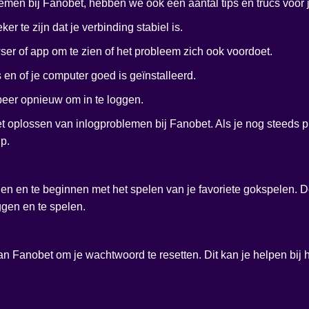
emen bij Fanobet, hebben we ook een aantal tips en trucs voor j
er te zijn dat je verbinding stabiel is.
er of app om te zien of het probleem zich ook voordoet.
s en of je computer goed is geïnstalleerd.
beer opnieuw om in te loggen.
 het oplossen van inlogproblemen bij Fanobet. Als je nog steed
p.
en en te beginnen met het spelen van je favoriete gokspelen. D
ggen en te spelen.
n Fanobet om je wachtwoord te resetten. Dit kan je helpen bij 