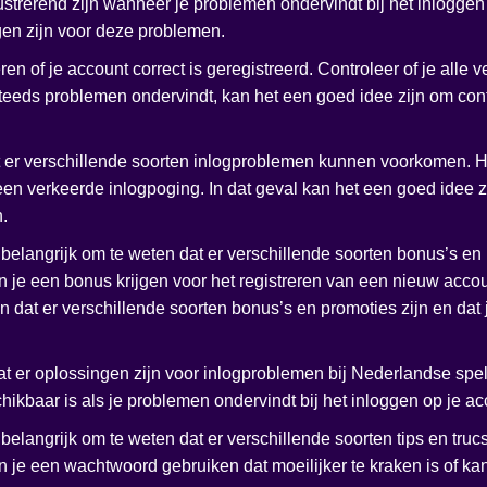
rustrerend zijn wanneer je problemen ondervindt bij het inloggen 
ngen zijn voor deze problemen.
en of je account correct is geregistreerd. Controleer of je alle ve
steeds problemen ondervindt, kan het een goed idee zijn om co
t er verschillende soorten inlogproblemen kunnen voorkomen. He
een verkeerde inlogpoging. In dat geval kan het een goed idee zi
.
belangrijk om te weten dat er verschillende soorten bonus’s en 
 je een bonus krijgen voor het registreren van een nieuw acco
en dat er verschillende soorten bonus’s en promoties zijn en dat
at er oplossingen zijn voor inlogproblemen bij Nederlandse spel
chikbaar is als je problemen ondervindt bij het inloggen op je ac
elangrijk om te weten dat er verschillende soorten tips en trucs
 je een wachtwoord gebruiken dat moeilijker te kraken is of kan