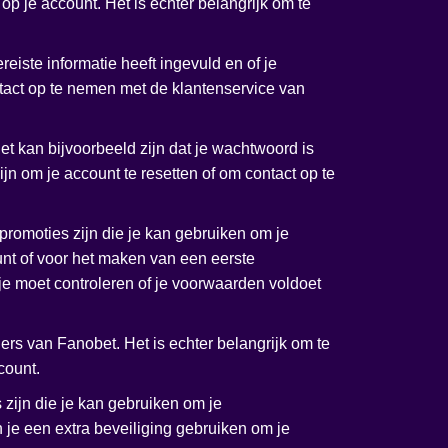
op je account. Het is echter belangrijk om te
reiste informatie heeft ingevuld en of je
ntact op te nemen met de klantenservice van
t kan bijvoorbeeld zijn dat je wachtwoord is
jn om je account te resetten of om contact op te
promoties zijn die je kan gebruiken om je
unt of voor het maken van een eerste
 je moet controleren of je voorwaarden voldoet
ers van Fanobet. Het is echter belangrijk om te
count.
 zijn die je kan gebruiken om je
 je een extra beveiliging gebruiken om je