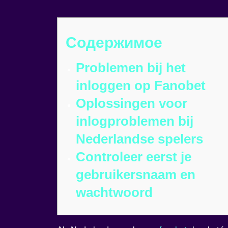
Содержимое
Problemen bij het
inloggen op Fanobet
Oplossingen voor
inlogproblemen bij
Nederlandse spelers
Controleer eerst je
gebruikersnaam en
wachtwoord