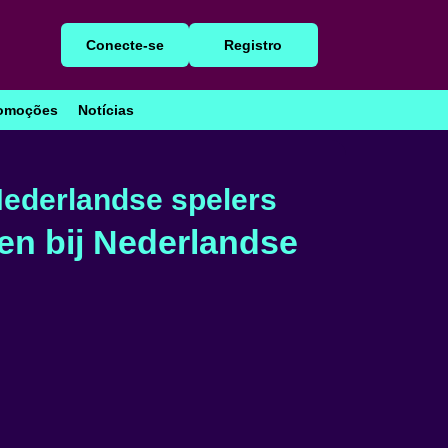
Conecte-se
Registro
omoções
Notícias
Nederlandse spelers
en bij Nederlandse