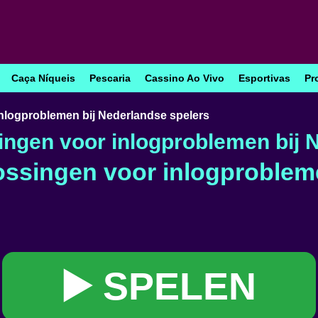
Caça Níqueis
Pescaria
Cassino Ao Vivo
Esportivas
Pr
nlogproblemen bij Nederlandse spelers
ingen voor inlogproblemen bij 
ossingen voor inlogproblem
▶️ SPELEN