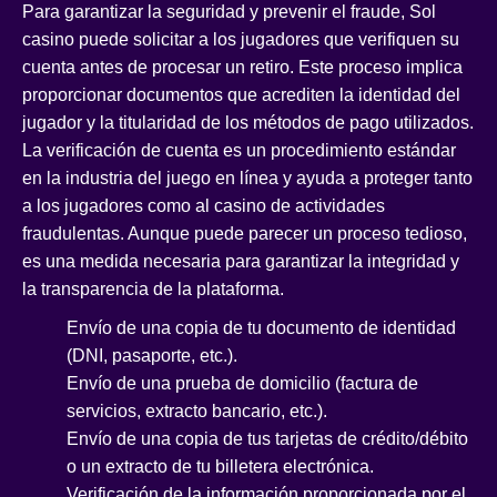
Para garantizar la seguridad y prevenir el fraude, Sol
casino puede solicitar a los jugadores que verifiquen su
cuenta antes de procesar un retiro. Este proceso implica
proporcionar documentos que acrediten la identidad del
jugador y la titularidad de los métodos de pago utilizados.
La verificación de cuenta es un procedimiento estándar
en la industria del juego en línea y ayuda a proteger tanto
a los jugadores como al casino de actividades
fraudulentas. Aunque puede parecer un proceso tedioso,
es una medida necesaria para garantizar la integridad y
la transparencia de la plataforma.
Envío de una copia de tu documento de identidad
(DNI, pasaporte, etc.).
Envío de una prueba de domicilio (factura de
servicios, extracto bancario, etc.).
Envío de una copia de tus tarjetas de crédito/débito
o un extracto de tu billetera electrónica.
Verificación de la información proporcionada por el