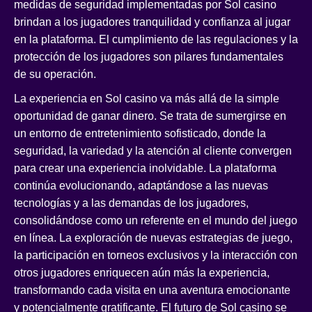
medidas de seguridad implementadas por Sol casino
brindan a los jugadores tranquilidad y confianza al jugar
en la plataforma. El cumplimiento de las regulaciones y la
protección de los jugadores son pilares fundamentales
de su operación.
La experiencia en Sol casino va más allá de la simple
oportunidad de ganar dinero. Se trata de sumergirse en
un entorno de entretenimiento sofisticado, donde la
seguridad, la variedad y la atención al cliente convergen
para crear una experiencia inolvidable. La plataforma
continúa evolucionando, adaptándose a las nuevas
tecnologías y a las demandas de los jugadores,
consolidándose como un referente en el mundo del juego
en línea. La exploración de nuevas estrategias de juego,
la participación en torneos exclusivos y la interacción con
otros jugadores enriquecen aún más la experiencia,
transformando cada visita en una aventura emocionante
y potencialmente gratificante. El futuro de Sol casino se