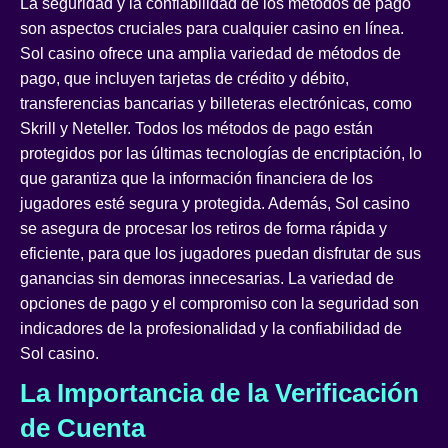
La seguridad y la confiabilidad de los métodos de pago
son aspectos cruciales para cualquier casino en línea.
Sol casino ofrece una amplia variedad de métodos de
pago, que incluyen tarjetas de crédito y débito,
transferencias bancarias y billeteras electrónicas, como
Skrill y Neteller. Todos los métodos de pago están
protegidos por las últimas tecnologías de encriptación, lo
que garantiza que la información financiera de los
jugadores esté segura y protegida. Además, Sol casino
se asegura de procesar los retiros de forma rápida y
eficiente, para que los jugadores puedan disfrutar de sus
ganancias sin demoras innecesarias. La variedad de
opciones de pago y el compromiso con la seguridad son
indicadores de la profesionalidad y la confiabilidad de
Sol casino.
La Importancia de la Verificación
de Cuenta