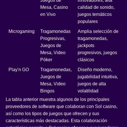
Juegos de
innovadores, alta
Mesa, Casino
calidad de sonido,
en Vivo
juegos temáticos
populares
Microgaming
Tragamonedas
Amplia selección de
Progresivas,
tragamonedas,
Juegos de
jackpots
Mesa, Video
progresivos, juegos
Póker
clásicos
Play'n GO
Tragamonedas,
Diseño moderno,
Juegos de
jugabilidad intuitiva,
Mesa, Video
juegos de alta
Bingos
volatilidad
La tabla anterior muestra algunos de los principales
proveedores de software que colaboran con Sol casino,
así como los tipos de juegos que ofrecen y sus
características más destacadas. Esta colaboración