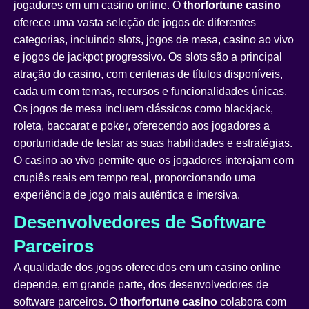
jogadores em um casino online. O
thorfortune casino
oferece uma vasta seleção de jogos de diferentes
categorias, incluindo slots, jogos de mesa, casino ao vivo
e jogos de jackpot progressivo. Os slots são a principal
atração do casino, com centenas de títulos disponíveis,
cada um com temas, recursos e funcionalidades únicas.
Os jogos de mesa incluem clássicos como blackjack,
roleta, baccarat e poker, oferecendo aos jogadores a
oportunidade de testar as suas habilidades e estratégias.
O casino ao vivo permite que os jogadores interajam com
crupiês reais em tempo real, proporcionando uma
experiência de jogo mais autêntica e imersiva.
Desenvolvedores de Software
Parceiros
A qualidade dos jogos oferecidos em um casino online
depende, em grande parte, dos desenvolvedores de
software parceiros. O
thorfortune casino
colabora com