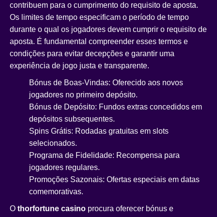
contribuem para o cumprimento do requisito de aposta.
Os limites de tempo especificam o período de tempo
durante o qual os jogadores devem cumprir o requisito de
aposta. É fundamental compreender esses termos e
condições para evitar decepções e garantir uma
experiência de jogo justa e transparente.
Bónus de Boas-Vindas: Oferecido aos novos
jogadores no primeiro depósito.
Bónus de Depósito: Fundos extras concedidos em
depósitos subsequentes.
Spins Grátis: Rodadas gratuitas em slots
selecionados.
Programa de Fidelidade: Recompensa para
jogadores regulares.
Promoções Sazonais: Ofertas especiais em datas
comemorativas.
O
thorfortune casino
procura oferecer bónus e