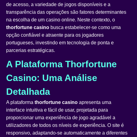
de acesso, a variedade de jogos disponíveis e a
transparência das operações são fatores determinantes
na escolha de um casino online. Neste contexto, o
thorfortune casino
busca estabelecer-se como uma
opção confiável e atraente para os jogadores
portugueses, investindo em tecnologia de ponta e
parcerias estratégicas.
A Plataforma Thorfortune
Casino: Uma Análise
Detalhada
A plataforma
thorfortune casino
apresenta uma
interface intuitiva e fácil de usar, projetada para
proporcionar uma experiência de jogo agradável a
utilizadores de todos os níveis de experiência. O site é
responsivo, adaptando-se automaticamente a diferentes