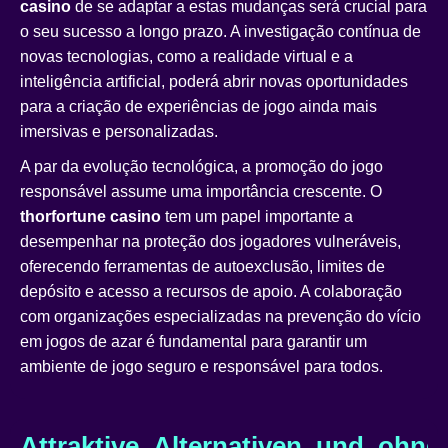
casino
de se adaptar a estas mudanças será crucial para
o seu sucesso a longo prazo. A investigação contínua de
novas tecnologias, como a realidade virtual e a
inteligência artificial, poderá abrir novas oportunidades
para a criação de experiências de jogo ainda mais
imersivas e personalizadas.
A par da evolução tecnológica, a promoção do jogo
responsável assume uma importância crescente. O
thorfortune casino
tem um papel importante a
desempenhar na proteção dos jogadores vulneráveis,
oferecendo ferramentas de autoexclusão, limites de
depósito e acesso a recursos de apoio. A colaboração
com organizações especializadas na prevenção do vício
em jogos de azar é fundamental para garantir um
ambiente de jogo seguro e responsável para todos.
Attraktive_Alternativen_und_ohne