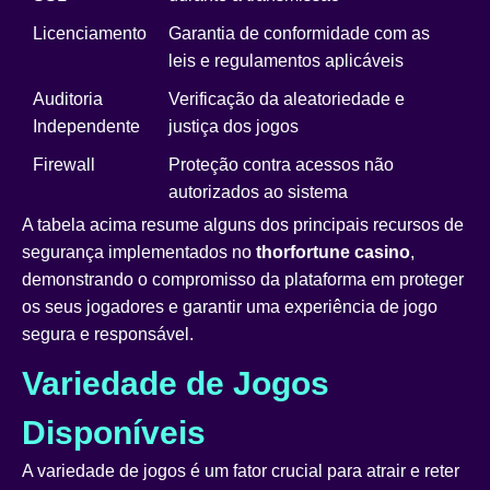
Licenciamento
Garantia de conformidade com as
leis e regulamentos aplicáveis
Auditoria
Verificação da aleatoriedade e
Independente
justiça dos jogos
Firewall
Proteção contra acessos não
autorizados ao sistema
A tabela acima resume alguns dos principais recursos de
segurança implementados no
thorfortune casino
,
demonstrando o compromisso da plataforma em proteger
os seus jogadores e garantir uma experiência de jogo
segura e responsável.
Variedade de Jogos
Disponíveis
A variedade de jogos é um fator crucial para atrair e reter