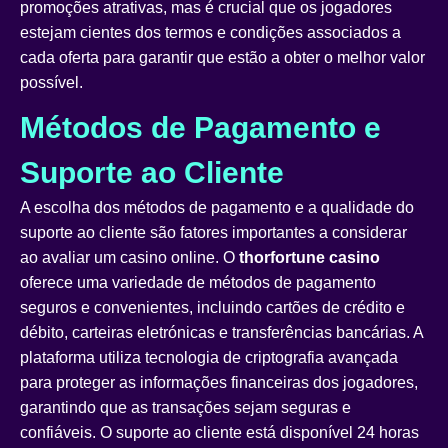
promoções atrativas, mas é crucial que os jogadores
estejam cientes dos termos e condições associados a
cada oferta para garantir que estão a obter o melhor valor
possível.
Métodos de Pagamento e
Suporte ao Cliente
A escolha dos métodos de pagamento e a qualidade do
suporte ao cliente são fatores importantes a considerar
ao avaliar um casino online. O
thorfortune casino
oferece uma variedade de métodos de pagamento
seguros e convenientes, incluindo cartões de crédito e
débito, carteiras eletrónicas e transferências bancárias. A
plataforma utiliza tecnologia de criptografia avançada
para proteger as informações financeiras dos jogadores,
garantindo que as transações sejam seguras e
confiáveis. O suporte ao cliente está disponível 24 horas