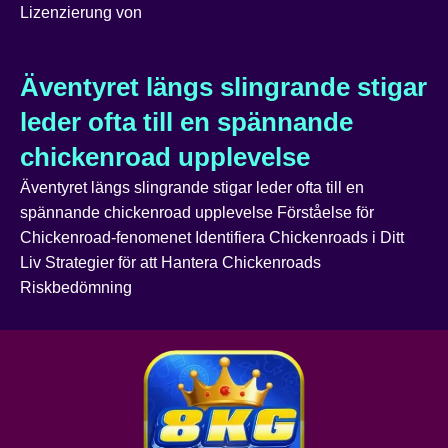
Lizenzierung von
Äventyret längs slingrande stigar
leder ofta till en spännande
chickenroad upplevelse
Äventyret längs slingrande stigar leder ofta till en
spännande chickenroad upplevelse Förståelse för
Chickenroad-fenomenet Identifiera Chickenroads i Ditt
Liv Strategier för att Hantera Chickenroads
Riskbedömning