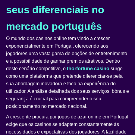
seus diferenciais no
mercado português
O mundo dos casinos online tem vindo a crescer
exponencialmente em Portugal, oferecendo aos
jogadores uma vasta gama de opções de entretenimento
e a possibilidade de ganhar prémios atrativos. Dentro
deste cenário competitivo, o
thorfortune casino
surge
como uma plataforma que pretende diferenciar-se pela
sua abordagem inovadora e foco na experiência do
utilizador. A análise detalhada dos seus serviços, bónus e
segurança é crucial para compreender o seu
posicionamento no mercado nacional.
A crescente procura por jogos de azar online em Portugal
exige que os casinos se adaptem constantemente às
necessidades e expectativas dos jogadores. A facilidade