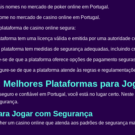
ais nomes no mercado de poker online em Portugal.
nome no mercado de casino online em Portugal.
plataforma de casino online segura:
lataforma tem uma licença válida e emitida por uma autoridade 
 plataforma tem medidas de segurança adequadas, incluindo cri
-se de que a plataforma oferece opções de pagamento seguras 
egure-se de que a plataforma atende às regras e regulamentaçõ
e: Melhores Plataformas para J
eguro e confiável em Portugal, você está no lugar certo. Neste
egurança.
ara Jogar com Segurança
olher um casino online que atenda aos padrões de segurança m