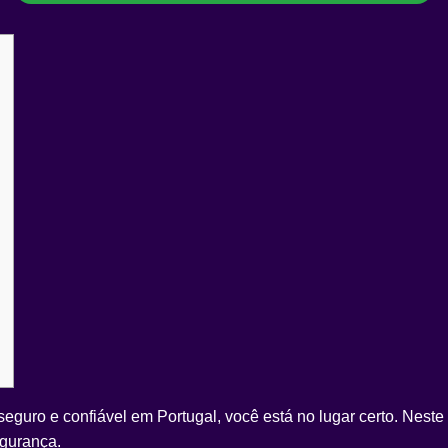
eguro e confiável em Portugal, você está no lugar certo. Neste
egurança.