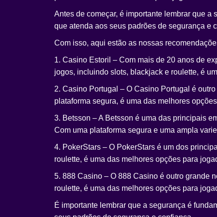
Antes de começar, é importante lembrar que a s
que atenda aos seus padrões de segurança e c
Com isso, aqui estão as nossas recomendações
1. Casino Estoril – Com mais de 20 anos de ex
jogos, incluindo slots, blackjack e roulette, é
2. Casino Portugal – O Casino Portugal é out
plataforma segura, é uma das melhores opções
3. Betsson – A Betsson é uma das principais em
Com uma plataforma segura e uma ampla varie
4. PokerStars – O PokerStars é um dos princip
roulette, é uma das melhores opções para joga
5. 888 Casino – O 888 Casino é outro grande n
roulette, é uma das melhores opções para joga
É importante lembrar que a segurança é fundame