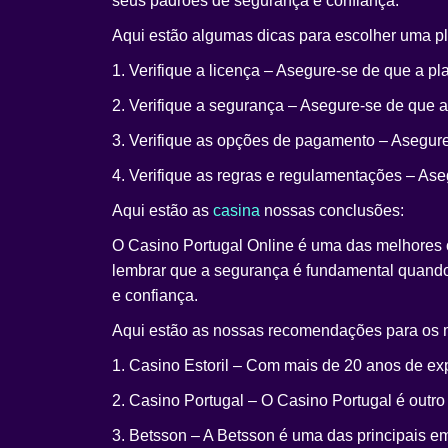
seus padrões de segurança e confiança.
Aqui estão algumas dicas para escolher uma pl
1. Verifique a licença – Asegure-se de que a p
2. Verifique a segurança – Asegure-se de que a
3. Verifique as opções de pagamento – Asegure
4. Verifique as regras e regulamentações – As
Aqui estão as
casina
nossas conclusões:
O Casino Portugal Online é uma das melhores 
lembrar que a segurança é fundamental quando 
e confiança.
Aqui estão as nossas recomendações para os m
1. Casino Estoril – Com mais de 20 anos de exp
2. Casino Portugal – O Casino Portugal é outr
3. Betsson – A Betsson é uma das principais e