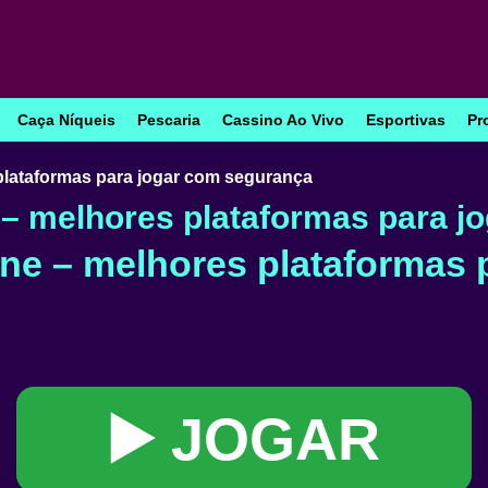
Caça Níqueis
Pescaria
Cassino Ao Vivo
Esportivas
Pr
plataformas para jogar com segurança
 – melhores plataformas para 
ine – melhores plataformas 
▶️ JOGAR