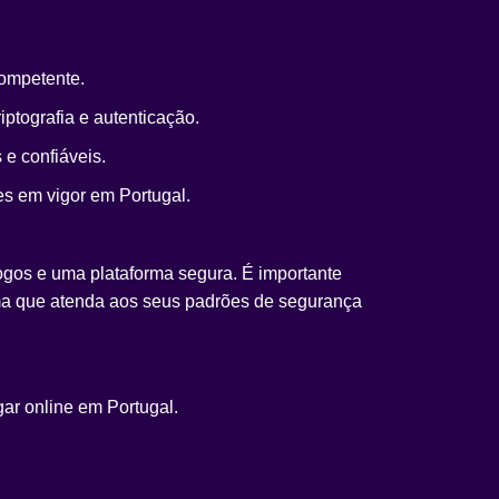
competente.
ptografia e autenticação.
e confiáveis.
es em vigor em Portugal.
ogos e uma plataforma segura. É importante
rma que atenda aos seus padrões de segurança
gar online em Portugal.