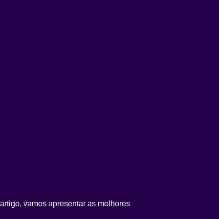
 artigo, vamos apresentar as melhores