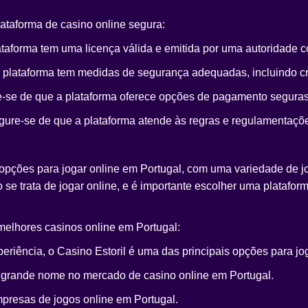
ataforma de casino online segura:
lataforma tem uma licença válida e emitida por uma autoridade 
 plataforma tem medidas de segurança adequadas, incluindo cri
-se de que a plataforma oferece opções de pagamento seguras 
egure-se de que a plataforma atende às regras e regulamentaçõ
opções para jogar online em Portugal, com uma variedade de j
se trata de jogar online, e é importante escolher uma platafo
elhores casinos online em Portugal:
eriência, o Casino Estoril é uma das principais opções para jo
o grande nome no mercado de casino online em Portugal.
mpresas de jogos online em Portugal.