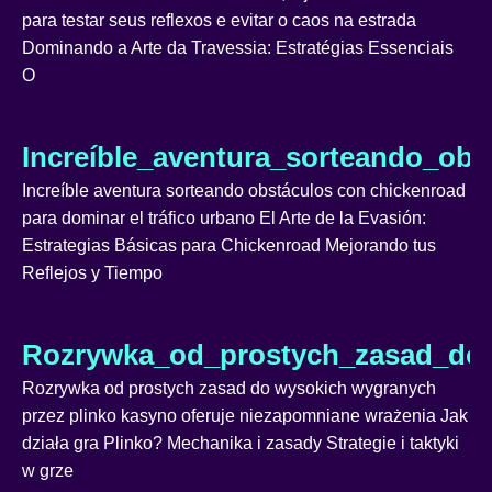
para testar seus reflexos e evitar o caos na estrada
Dominando a Arte da Travessia: Estratégias Essenciais
O
Increíble_aventura_sorteando_obs
Increíble aventura sorteando obstáculos con chickenroad
para dominar el tráfico urbano El Arte de la Evasión:
Estrategias Básicas para Chickenroad Mejorando tus
Reflejos y Tiempo
Rozrywka_od_prostych_zasad_do_
Rozrywka od prostych zasad do wysokich wygranych
przez plinko kasyno oferuje niezapomniane wrażenia Jak
działa gra Plinko? Mechanika i zasady Strategie i taktyki
w grze