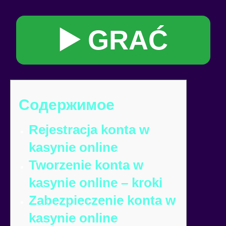
▶️ GRAĆ
Содержимое
Rejestracja konta w
kasynie online
Tworzenie konta w
kasynie online – kroki
Zabezpieczenie konta w
kasynie online