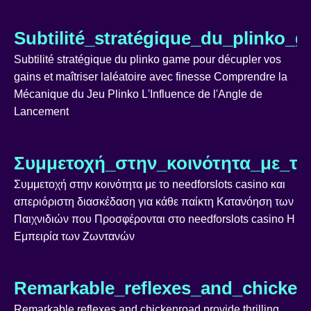
Subtilité_stratégique_du_plinko_
Subtilité stratégique du plinko game pour décupler vos
gains et maîtriser laléatoire avec finesse Comprendre la
Mécanique du Jeu Plinko L'Influence de l'Angle de
Lancement
Συμμετοχή_στην_κοινότητα_με_το_
Συμμετοχή στην κοινότητα με το needforslots casino και
απεριόριστη διασκέδαση για κάθε παίκτη Κατανόηση των
Παιχνιδιών που Προσφέρονται στο needforslots casino Η
Εμπειρία των Ζωντανών
Remarkable_reflexes_and_chickenr
Remarkable reflexes and chickenroad provide thrilling