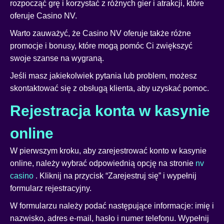
rozpocząć grę i korzystać z różnych gier i atrakcji, które
oferuje Casino NV.
Warto zauważyć, że Casino NV oferuje także różne
promocje i bonusy, które mogą pomóc Ci zwiększyć
swoje szanse na wygraną.
Jeśli masz jakiekolwiek pytania lub problem, możesz
skontaktować się z obsługą klienta, aby uzyskać pomoc.
Rejestracja konta w kasynie
online
W pierwszym kroku, aby zarejestrować konto w kasynie
online, należy wybrać odpowiednią opcję na stronie
nv
casino
. Kliknij na przycisk “Zarejestruj się” i wypełnij
formularz rejestracyjny.
W formularzu należy podać następujące informacje: imię i
nazwisko, adres e-mail, hasło i numer telefonu. Wypełnij