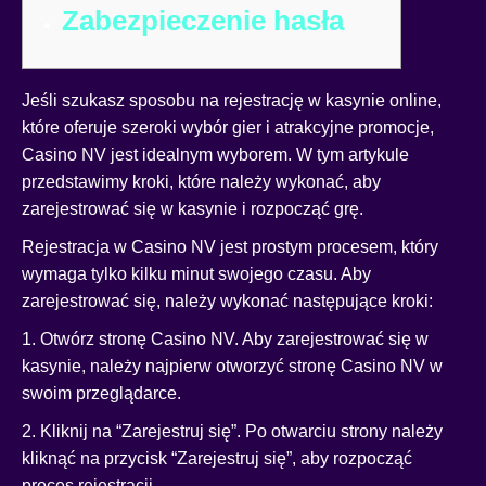
Zabezpieczenie hasła
Jeśli szukasz sposobu na rejestrację w kasynie online,
które oferuje szeroki wybór gier i atrakcyjne promocje,
Casino NV jest idealnym wyborem. W tym artykule
przedstawimy kroki, które należy wykonać, aby
zarejestrować się w kasynie i rozpocząć grę.
Rejestracja w Casino NV jest prostym procesem, który
wymaga tylko kilku minut swojego czasu. Aby
zarejestrować się, należy wykonać następujące kroki:
1. Otwórz stronę Casino NV. Aby zarejestrować się w
kasynie, należy najpierw otworzyć stronę Casino NV w
swoim przeglądarce.
2. Kliknij na “Zarejestruj się”. Po otwarciu strony należy
kliknąć na przycisk “Zarejestruj się”, aby rozpocząć
proces rejestracji.