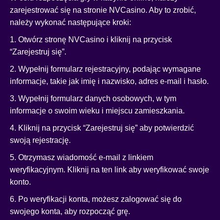
zarejestrować się na stronie NVCasino. Aby to zrobić,
należy wykonać następujące kroki:
1. Otwórz stronę NVCasino i kliknij na przycisk
“Zarejestruj się”.
2. Wypełnij formularz rejestracyjny, podając wymagane
informacje, takie jak imię i nazwisko, adres e-mail i hasło.
3. Wypełnij formularz danych osobowych, w tym
informacje o swoim wieku i miejscu zamieszkania.
4. Kliknij na przycisk “Zarejestruj się” aby potwierdzić
swoją rejestrację.
5. Otrzymasz wiadomość e-mail z linkiem
weryfikacyjnym. Kliknij na ten link aby weryfikować swoje
konto.
6. Po weryfikacji konta, możesz zalogować się do
swojego konta, aby rozpocząć grę.