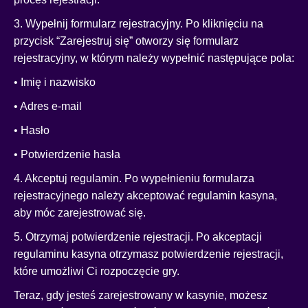
3. Wypełnij formularz rejestracyjny. Po kliknięciu na
przycisk “Zarejestruj się” otworzy się formularz
rejestracyjny, w którym należy wypełnić następujące pola:
• Imię i nazwisko
• Adres e-mail
• Hasło
• Potwierdzenie hasła
4. Akceptuj regulamin. Po wypełnieniu formularza
rejestracyjnego należy akceptować regulamin kasyna,
aby móc zarejestrować się.
5. Otrzymaj potwierdzenie rejestracji. Po akceptacji
regulaminu kasyna otrzymasz potwierdzenie rejestracji,
które umożliwi Ci rozpoczęcie gry.
Teraz, gdy jesteś zarejestrowany w kasynie, możesz