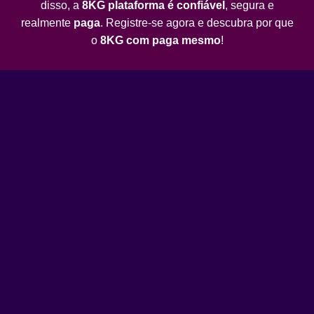
disso, a
8KG plataforma é confiável
, segura e
realmente
paga
. Registre-se agora e descubra por que
o
8KG com paga mesmo
!