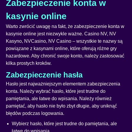
Zabezpieczenie konta w
kasynie online
Warto zwrócić uwagę na fakt, że zabezpieczenie konta w
kasynie online jest niezwykle ważne. Casino NV, NV
Kasyno, NVCasino, NV Casino – wszystkie te nazwy są
powiązane z kasynami online, które oferują różne gry
hazardowe. Aby chronić swoje konto, należy zastosować
kilka prostych kroków.
Zabezpieczenie hasła
Hasło jest najważniejszym elementem zabezpieczenia
konta. Należy wybrać hasło, które jest trudne do
pamiętania, ale łatwe do wpisania. Należy również
pamiętać, aby hasło nie było zbyt długie, aby uniknąć
błędów podczas logowania.
Wybierz hasło, które jest trudne do pamiętania, ale
łatwe do wpisania.