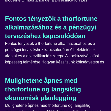
Moderne L'Importance de la Diversification Les
Fontos tényezők a thorfortune
alkalmazásához és a pénzügyi
tervezéshez kapcsolódóan
Fontos tényezők a thorfortune alkalmazásához és a
pénzügyi tervezéshez kapcsolódóan A befektetések
alapjai és a diverzifikáció szerepe A kockázatvállalási
képesség felmérése Hogyan készítsünk költségvetést és
Mulighetene åpnes med
thorfortune og langsiktig
økonomisk planlegging
Mulighetene åpnes med thorfortune og langsiktig