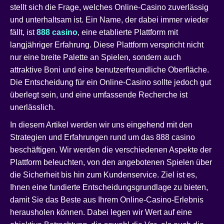
stellt sich die Frage, welches Online-Casino zuverlässig
und unterhaltsam ist. Ein Name, der dabei immer wieder
fällt, ist
888 casino
, eine etablierte Plattform mit
langjähriger Erfahrung. Diese Plattform verspricht nicht
nur eine breite Palette an Spielen, sondern auch
attraktive Boni und eine benutzerfreundliche Oberfläche.
Die Entscheidung für ein Online-Casino sollte jedoch gut
überlegt sein, und eine umfassende Recherche ist
unerlässlich.
In diesem Artikel werden wir uns eingehend mit den
Strategien und Erfahrungen rund um das 888 casino
beschäftigen. Wir werden die verschiedenen Aspekte der
Plattform beleuchten, von den angebotenen Spielen über
die Sicherheit bis hin zum Kundenservice. Ziel ist es,
Ihnen eine fundierte Entscheidungsgrundlage zu bieten,
damit Sie das Beste aus Ihrem Online-Casino-Erlebnis
herausholen können. Dabei legen wir Wert auf eine