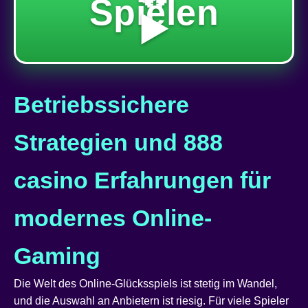
Spielen
▶️
Betriebssichere
Strategien und 888
casino Erfahrungen für
modernes Online-
Gaming
Die Welt des Online-Glücksspiels ist stetig im Wandel,
und die Auswahl an Anbietern ist riesig. Für viele Spieler