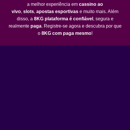
a melhor experiência em
cassino ao
vivo
,
slots
,
apostas esportivas
e muito mais. Além
disso, a
8KG plataforma é confiável
, segura e
realmente
paga
. Registre-se agora e descubra por que
o
8KG com paga mesmo
!