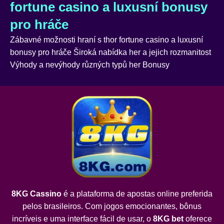
fortune casino a luxusní bonusy
pro hráče
Zábavné možnosti hraní s thor fortune casino a luxusní
bonusy pro hráče Široká nabídka her a jejich rozmanitost
Výhody a nevýhody různých typů her Bonusy
8KG Cassino
é a plataforma de apostas online preferida
pelos brasileiros. Com jogos emocionantes, bônus
incríveis e uma interface fácil de usar, o
8KG bet
oferece