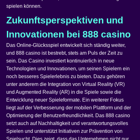
spielen können.
Zukunftsperspektiven und
Innovationen bei 888 casino
Das Online-Glücksspiel entwickelt sich ständig weiter,
und 888 casino ist bestrebt, stets am Puls der Zeit zu
sein. Das Casino investiert kontinuierlich in neue
Technologien und Innovationen, um seinen Spielern ein
noch besseres Spielerlebnis zu bieten. Dazu gehören
unter anderem die Integration von Virtual Reality (VR)
und Augmented Reality (AR) in die Spiele sowie die
Entwicklung neuer Spieleformate. Ein weiterer Fokus
liegt auf der Verbesserung der mobilen Plattform und der
Optimierung der Benutzerfreundlichkeit. Das 888 casino
setzt auch auf Nachhaltigkeit und verantwortungsvolles
Spielen und unterstützt Initiativen zur Prävention von
Spielsucht. Dies zeigt, dass das Unternehmen nicht nur