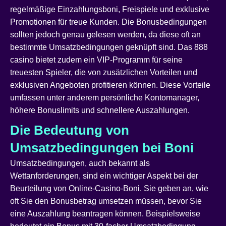
regelmäßige Einzahlungsboni, Freispiele und exklusive
Promotionen für treue Kunden. Die Bonusbedingungen
sollten jedoch genau gelesen werden, da diese oft an
bestimmte Umsatzbedingungen geknüpft sind. Das 888
casino bietet zudem ein VIP-Programm für seine
treuesten Spieler, die von zusätzlichen Vorteilen und
exklusiven Angeboten profitieren können. Diese Vorteile
umfassen unter anderem persönliche Kontomanager,
höhere Bonuslimits und schnellere Auszahlungen.
Die Bedeutung von
Umsatzbedingungen bei Boni
Umsatzbedingungen, auch bekannt als
Wettanforderungen, sind ein wichtiger Aspekt bei der
Beurteilung von Online-Casino-Boni. Sie geben an, wie
oft Sie den Bonusbetrag umsetzen müssen, bevor Sie
eine Auszahlung beantragen können. Beispielsweise