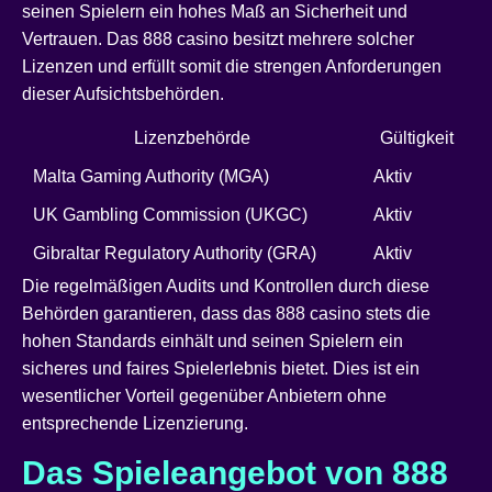
seinen Spielern ein hohes Maß an Sicherheit und
Vertrauen. Das 888 casino besitzt mehrere solcher
Lizenzen und erfüllt somit die strengen Anforderungen
dieser Aufsichtsbehörden.
Lizenzbehörde
Gültigkeit
Malta Gaming Authority (MGA)
Aktiv
UK Gambling Commission (UKGC)
Aktiv
Gibraltar Regulatory Authority (GRA)
Aktiv
Die regelmäßigen Audits und Kontrollen durch diese
Behörden garantieren, dass das 888 casino stets die
hohen Standards einhält und seinen Spielern ein
sicheres und faires Spielerlebnis bietet. Dies ist ein
wesentlicher Vorteil gegenüber Anbietern ohne
entsprechende Lizenzierung.
Das Spieleangebot von 888