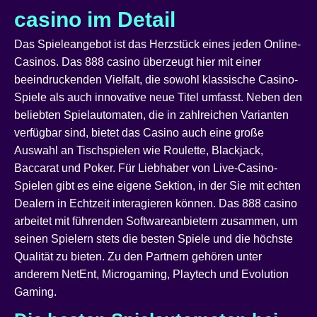
casino im Detail
Das Spieleangebot ist das Herzstück eines jeden Online-
Casinos. Das 888 casino überzeugt hier mit einer
beeindruckenden Vielfalt, die sowohl klassische Casino-
Spiele als auch innovative neue Titel umfasst. Neben den
beliebten Spielautomaten, die in zahlreichen Varianten
verfügbar sind, bietet das Casino auch eine große
Auswahl an Tischspielen wie Roulette, Blackjack,
Baccarat und Poker. Für Liebhaber von Live-Casino-
Spielen gibt es eine eigene Sektion, in der Sie mit echten
Dealern in Echtzeit interagieren können. Das 888 casino
arbeitet mit führenden Softwareanbietern zusammen, um
seinen Spielern stets die besten Spiele und die höchste
Qualität zu bieten. Zu den Partnern gehören unter
anderem NetEnt, Microgaming, Playtech und Evolution
Gaming.