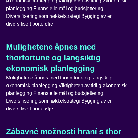
økonomisk planlegging Viktigheten av tidlig økonomisk
planlegging Finansielle mål og budsjettering
Diversifisering som nøkkelstrategi Bygging av en
diversifisert portefølje
Mulighetene åpnes med
thorfortune og langsiktig
økonomisk planlegging
Mulighetene åpnes med thorfortune og langsiktig
økonomisk planlegging Viktigheten av tidlig økonomisk
planlegging Finansielle mål og budsjettering
Diversifisering som nøkkelstrategi Bygging av en
diversifisert portefølje
Zábavné možnosti hraní s thor