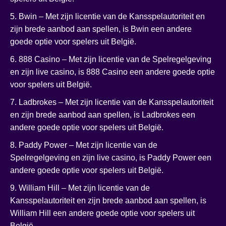
5. Bwin – Met zijn licentie van de Kansspelautoriteit en
zijn brede aanbod aan spellen, is Bwin een andere
goede optie voor spelers uit België.
6. 888 Casino – Met zijn licentie van de Spelregelgeving
en zijn live casino, is 888 Casino een andere goede optie
voor spelers uit België.
7. Ladbrokes – Met zijn licentie van de Kansspelautoriteit
en zijn brede aanbod aan spellen, is Ladbrokes een
andere goede optie voor spelers uit België.
8. Paddy Power – Met zijn licentie van de
Spelregelgeving en zijn live casino, is Paddy Power een
andere goede optie voor spelers uit België.
9. William Hill – Met zijn licentie van de
Kansspelautoriteit en zijn brede aanbod aan spellen, is
William Hill een andere goede optie voor spelers uit
België.