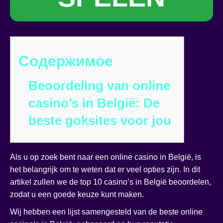
Содержимое
Beoordeling van online
casino’s in België: De
beste goksites voor jou
Als u op zoek bent naar een online casino in België, is
het belangrijk om te weten dat er veel opties zijn. In dit
artikel zullen we de top 10 casino’s in België beoordelen,
zodat u een goede keuze kunt maken.
Wij hebben een lijst samengesteld van de beste online