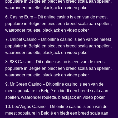
populaire in België en biedt een breed scala aan spellen,
waaronder roulette, blackjack en video poker.
6. Casino Euro – Dit online casino is een van de meest
populaire in België en biedt een breed scala aan spellen,
waaronder roulette, blackjack en video poker.
7. Unibet Casino – Dit online casino is een van de meest
populaire in België en biedt een breed scala aan spellen,
waaronder roulette, blackjack en video poker.
8. 888 Casino – Dit online casino is een van de meest
populaire in België en biedt een breed scala aan spellen,
waaronder roulette, blackjack en video poker.
9. Mr Green Casino – Dit online casino is een van de
meest populaire in België en biedt een breed scala aan
spellen, waaronder roulette, blackjack en video poker.
10. LeoVegas Casino – Dit online casino is een van de
meest populaire in België en biedt een breed scala aan