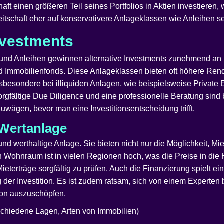
ft einen größeren Teil seines Portfolios in Aktien investieren
itschaft eher auf konservativere Anlageklassen wie Anleihen set
Investments
n und Anleihen gewinnen alternative Investments zunehmend a
d Immobilienfonds. Diese Anlageklassen bieten oft höhere Rendi
esondere bei illiquiden Anlagen, wie beispielsweise Private Equi
rgfältige Due Diligence und eine professionelle Beratung sind b
uwägen, bevor man eine Investitionsentscheidung trifft.
 Wertanlage
und werthaltige Anlage. Sie bieten nicht nur die Möglichkeit, 
 Wohnraum ist in vielen Regionen hoch, was die Preise in die Höh
ieterträge sorgfältig zu prüfen. Auch die Finanzierung spielt ei
g der Investition. Es ist zudem ratsam, sich von einem Experten
tion auszuschöpfen.
rschiedene Lagen, Arten von Immobilien)