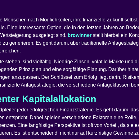
le Menschen nach Möglichkeiten, ihre finanzielle Zukunft selbst
le. Eine interessante Option, die in den letzten Jahren an Bedeu
 Wertsteigerung ausgelegt sind.
browinner
stellt hierbei ein Kon
d zu generieren. Es geht darum, über traditionelle Anlagestra
erreichen.
 stehen, sind vielfältig. Niedrige Zinsen, volatile Märkte und
egenden Prinzipien und eine sorgfältige Planung. Darüber hinaus 
gen anzupassen. Der Schlüssel zum Erfolg liegt darin, Risiken
sifizierte Anlagestrategie, die verschiedene Anlageklassen berüc
enter Kapitalallokation
dpfeiler jeder erfolgreichen Finanzstrategie. Es geht darum, da
en entspricht. Dabei spielen verschiedene Faktoren eine Rolle,
erenzen. Eine langfristige Perspektive ist oft von Vorteil, da s
ieren. Es ist entscheidend, nicht nur auf kurzfristige Gewinne z