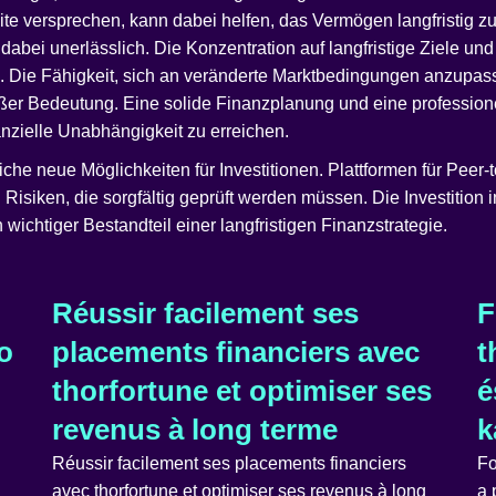
te versprechen, kann dabei helfen, das Vermögen langfristig zu 
ei unerlässlich. Die Konzentration auf langfristige Ziele und
lg. Die Fähigkeit, sich an veränderte Marktbedingungen anzup
oßer Bedeutung. Eine solide Finanzplanung und eine profession
anzielle Unabhängigkeit zu erreichen.
eiche neue Möglichkeiten für Investitionen. Plattformen für Pee
Risiken, die sorgfältig geprüft werden müssen. Die Investition i
 wichtiger Bestandteil einer langfristigen Finanzstrategie.
Réussir facilement ses
F
o
placements financiers avec
t
thorfortune et optimiser ses
é
revenus à long terme
k
Réussir facilement ses placements financiers
Fo
avec thorfortune et optimiser ses revenus à long
a 