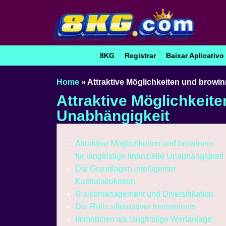
8KG
Registrar
Baixar Aplicativo
Home
»
Attraktive Möglichkeiten und browinn
Attraktive Möglichkeiten
Unabhängigkeit
Attraktive Möglichkeiten und browinner
für langfristige finanzielle Unabhängigkeit
Die Grundlagen intelligenter
Kapitalallokation
Risikomanagement und Diversifikation
Die Rolle alternativer Investments
Immobilien als langfristige Wertanlage