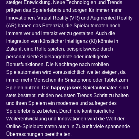
stetiger Entwicklung. Neue Technologien und Trends
prägen das Spielerlebnis und sorgen für immer mehr
Innovationen. Virtual Reality (VR) und Augmented Reality
(AR) haben das Potenzial, die Spielautomaten noch
immersiver und interaktiver zu gestalten. Auch die
Integration von künstlicher Intelligenz (KI) könnte in
Zukunft eine Rolle spielen, beispielsweise durch
personalisierte Spielangebote oder intelligente
Bonusfunktionen. Die Nachfrage nach mobilen
Spielautomaten wird voraussichtlich weiter steigen, da
immer mehr Menschen ihr Smartphone oder Tablet zum
Spielen nutzen. Die
happy jokers
Spielautomaten sind
stets bestrebt, mit den neuesten Trends Schritt zu halten
und ihren Spielern ein modernes und aufregendes
Spielerlebnis zu bieten. Durch die kontinuierliche
Weiterentwicklung und Innovationen wird die Welt der
Online-Spielautomaten auch in Zukunft viele spannende
Überraschungen bereithalten.