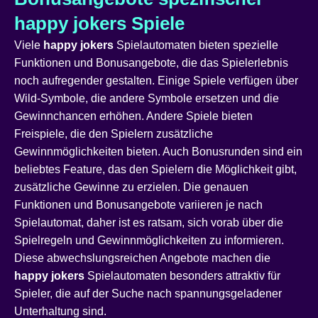
happy jokers Spiele
Viele
happy jokers
Spielautomaten bieten spezielle
Funktionen und Bonusangebote, die das Spielerlebnis
noch aufregender gestalten. Einige Spiele verfügen über
Wild-Symbole, die andere Symbole ersetzen und die
Gewinnchancen erhöhen. Andere Spiele bieten
Freispiele, die den Spielern zusätzliche
Gewinnmöglichkeiten bieten. Auch Bonusrunden sind ein
beliebtes Feature, das den Spielern die Möglichkeit gibt,
zusätzliche Gewinne zu erzielen. Die genauen
Funktionen und Bonusangebote variieren je nach
Spielautomat, daher ist es ratsam, sich vorab über die
Spielregeln und Gewinnmöglichkeiten zu informieren.
Diese abwechslungsreichen Angebote machen die
happy jokers
Spielautomaten besonders attraktiv für
Spieler, die auf der Suche nach spannungsgeladener
Unterhaltung sind.