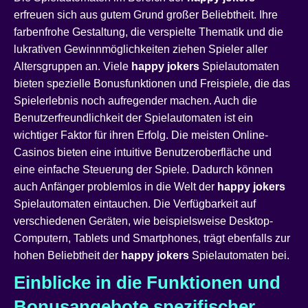
erfreuen sich aus gutem Grund großer Beliebtheit. Ihre
farbenfrohe Gestaltung, die verspielte Thematik und die
lukrativen Gewinnmöglichkeiten ziehen Spieler aller
Altersgruppen an. Viele
happy jokers
Spielautomaten
bieten spezielle Bonusfunktionen und Freispiele, die das
Spielerlebnis noch aufregender machen. Auch die
Benutzerfreundlichkeit der Spielautomaten ist ein
wichtiger Faktor für ihren Erfolg. Die meisten Online-
Casinos bieten eine intuitive Benutzeroberfläche und
eine einfache Steuerung der Spiele. Dadurch können
auch Anfänger problemlos in die Welt der
happy jokers
Spielautomaten eintauchen. Die Verfügbarkeit auf
verschiedenen Geräten, wie beispielsweise Desktop-
Computern, Tablets und Smartphones, trägt ebenfalls zur
hohen Beliebtheit der
happy jokers
Spielautomaten bei.
Einblicke in die Funktionen und
Bonusangebote spezifischer