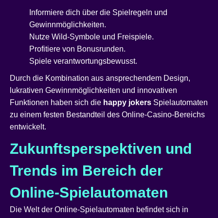
Informiere dich über die Spielregeln und
Gewinnmöglichkeiten.
Nutze Wild-Symbole und Freispiele.
Profitiere von Bonusrunden.
Spiele verantwortungsbewusst.
Durch die Kombination aus ansprechendem Design,
lukrativen Gewinnmöglichkeiten und innovativen
Funktionen haben sich die
happy jokers
Spielautomaten
zu einem festen Bestandteil des Online-Casino-Bereichs
entwickelt.
Zukunftsperspektiven und
Trends im Bereich der
Online-Spielautomaten
Die Welt der Online-Spielautomaten befindet sich in