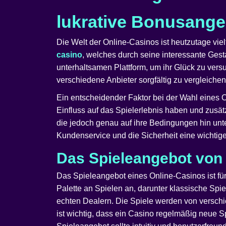
lukrative Bonusang
Die Welt der Online-Casinos ist heutzutage viel
casino
, welches durch seine interessante Gest
unterhaltsamen Plattform, um ihr Glück zu versu
verschiedene Anbieter sorgfältig zu vergleichen
Ein entscheidender Faktor bei der Wahl eines
Einfluss auf das Spielerlebnis haben und zusät
die jedoch genau auf ihre Bedingungen hin unte
Kundenservice und die Sicherheit eine wichtig
Das Spieleangebot von 
Das Spieleangebot eines Online-Casinos ist für 
Palette an Spielen an, darunter klassische Spi
echten Dealern. Die Spiele werden von verschi
ist wichtig, dass ein Casino regelmäßig neue S