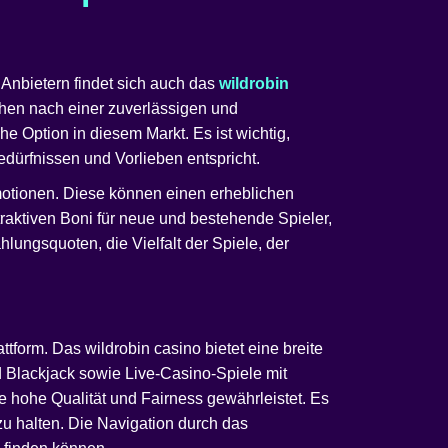
 Anbietern findet sich auch das
wildrobin
uchen nach einer zuverlässigen und
he Option in diesem Markt. Es ist wichtig,
edürfnissen und Vorlieben entspricht.
otionen. Diese können einen erheblichen
traktiven Boni für neue und bestehende Spieler,
ungsquoten, die Vielfalt der Spiele, der
ttform. Das wildrobin casino bietet eine breite
d Blackjack sowie Live-Casino-Spiele mit
 hohe Qualität und Fairness gewährleistet. Es
zu halten. Die Navigation durch das