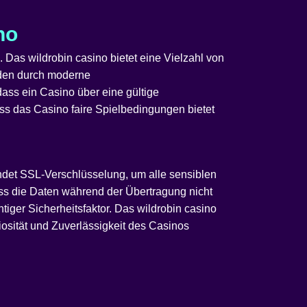
no
Das wildrobin casino bietet eine Vielzahl von
rden durch moderne
dass ein Casino über eine gültige
ass das Casino faire Spielbedingungen bietet
endet SSL-Verschlüsselung, um alle sensiblen
dass die Daten während der Übertragung nicht
iger Sicherheitsfaktor. Das wildrobin casino
iosität und Zuverlässigkeit des Casinos