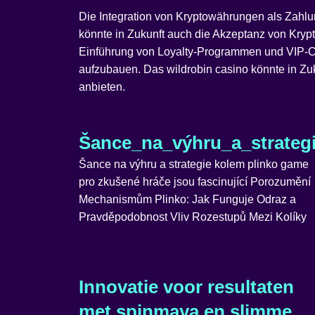
Die Integration von Kryptowährungen als Zahlun
könnte in Zukunft auch die Akzeptanz von Krypt
Einführung von Loyalty-Programmen und VIP-Clu
aufzubauen. Das wildrobin casino könnte in Zu
anbieten.
Šance_na_výhru_a_strateg
Šance na výhru a strategie kolem plinko game
pro zkušené hráče jsou fascinující Porozumění
Mechanismům Plinko: Jak Funguje Odraz a
Pravděpodobnost Vliv Rozestupů Mezi Kolíky
Innovatie voor resultaten
met spinmaya en slimme