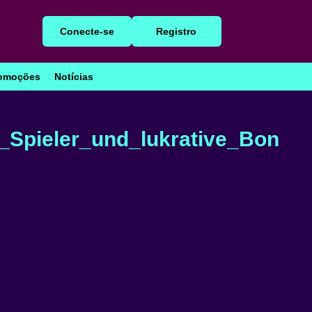
Conecte-se
Registro
omoções
Notícias
r_Spieler_und_lukrative_Bon