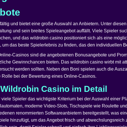
ebote
fältig und bietet eine große Auswahl an Anbietern. Unter diesen
altung und sein breites Spieleangebot auffällt. Viele Spieler s
chen, und das wildrobin casino positioniert sich als eine möglic
, um das beste Spielerlebnis zu finden, das den individuellen B
 Online-Casinos sind die angebotenen Bonusangebote und Prom
zliche Gewinnchancen bieten. Das wildrobin casino wirbt mit at
rsucht werden sollten. Neben den Boni spielen auch die Auszahl
e Rolle bei der Bewertung eines Online-Casinos.
Wildrobin Casino im Detail
viele Spieler das wichtigste Kriterium bei der Auswahl einer Pla
elautomaten, moderne Video-Slots, Tischspiele wie Roulette un
edenen renommierten Softwareanbietern bereitgestellt, was eine
piele hinzufügt, um das Angebot frisch und abwechslungsreich 