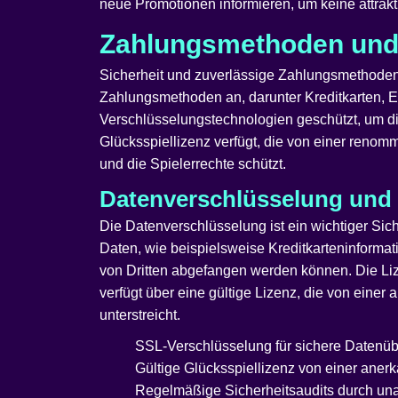
neue Promotionen informieren, um keine attrak
Zahlungsmethoden und 
Sicherheit und zuverlässige Zahlungsmethoden 
Zahlungsmethoden an, darunter Kreditkarten,
Verschlüsselungstechnologien geschützt, um die
Glücksspiellizenz verfügt, die von einer renomm
und die Spielerrechte schützt.
Datenverschlüsselung und 
Die Datenverschlüsselung ist ein wichtiger Si
Daten, wie beispielsweise Kreditkarteninformat
von Dritten abgefangen werden können. Die Lize
verfügt über eine gültige Lizenz, die von eine
unterstreicht.
SSL-Verschlüsselung für sichere Datenü
Gültige Glücksspiellizenz von einer ane
Regelmäßige Sicherheitsaudits durch un