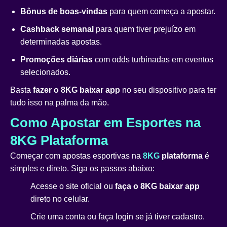
Bônus de boas-vindas
para quem começa a apostar.
Cashback semanal
para quem tiver prejuízo em
determinadas apostas.
Promoções diárias
com odds turbinadas em eventos
selecionados.
Basta
fazer o 8KG baixar app
no seu dispositivo para ter
tudo isso na palma da mão.
Como Apostar em Esportes na
8KG Plataforma
Começar com apostas esportivas na
8KG
plataforma
é
simples e direto. Siga os passos abaixo:
Acesse o site oficial ou
faça o 8KG baixar app
direto no celular.
Crie uma conta ou faça login se já tiver cadastro.