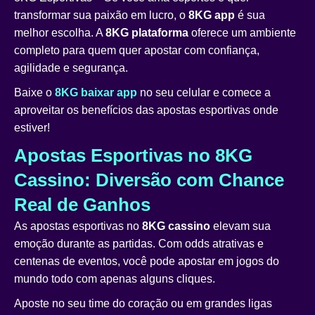
transformar sua paixão em lucro, o
8KG app
é sua
melhor escolha. A
8KG plataforma
oferece um ambiente
completo para quem quer apostar com confiança,
agilidade e segurança.
Baixe o
8KG baixar app
no seu celular e comece a
aproveitar os benefícios das apostas esportivas onde
estiver!
Apostas Esportivas no 8KG
Cassino: Diversão com Chance
Real de Ganhos
As apostas esportivas no
8KG cassino
elevam sua
emoção durante as partidas. Com odds atrativas e
centenas de eventos, você pode apostar em jogos do
mundo todo com apenas alguns cliques.
Aposte no seu time do coração ou em grandes ligas