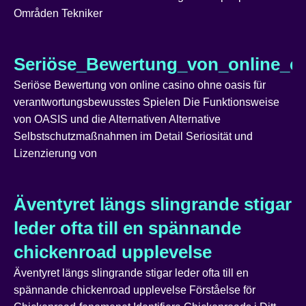
Områden Tekniker
Seriöse_Bewertung_von_online_c
Seriöse Bewertung von online casino ohne oasis für
verantwortungsbewusstes Spielen Die Funktionsweise
von OASIS und die Alternativen Alternative
Selbstschutzmaßnahmen im Detail Seriosität und
Lizenzierung von
Äventyret längs slingrande stigar
leder ofta till en spännande
chickenroad upplevelse
Äventyret längs slingrande stigar leder ofta till en
spännande chickenroad upplevelse Förståelse för