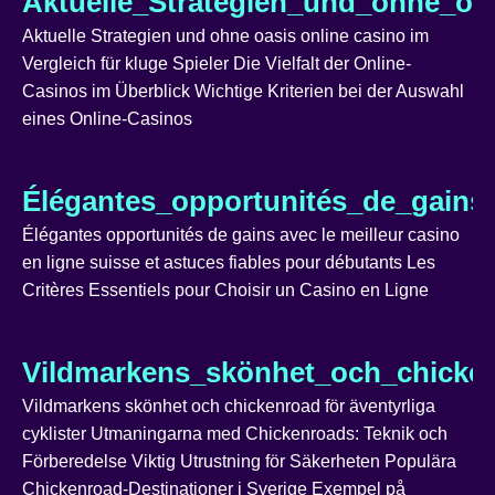
Aktuelle_Strategien_und_ohne_oas
Aktuelle Strategien und ohne oasis online casino im
Vergleich für kluge Spieler Die Vielfalt der Online-
Casinos im Überblick Wichtige Kriterien bei der Auswahl
eines Online-Casinos
Élégantes_opportunités_de_gains_
Élégantes opportunités de gains avec le meilleur casino
en ligne suisse et astuces fiables pour débutants Les
Critères Essentiels pour Choisir un Casino en Ligne
Vildmarkens_skönhet_och_chickenr
Vildmarkens skönhet och chickenroad för äventyrliga
cyklister Utmaningarna med Chickenroads: Teknik och
Förberedelse Viktig Utrustning för Säkerheten Populära
Chickenroad-Destinationer i Sverige Exempel på