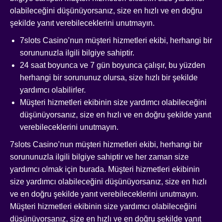
olabileceğini düşünüyorsanız, size en hızlı ve en doğru
şekilde yanıt verebileceklerini unutmayın.
7slots Casino’nun müşteri hizmetleri ekibi, herhangi bir
sorununuzla ilgili bilgiye sahiptir.
24 saat boyunca ve 7 gün boyunca çalışır, bu yüzden
herhangi bir sorununuz olursa, size hızlı bir şekilde
yardımcı olabilirler.
Müşteri hizmetleri ekibinin size yardımcı olabileceğini
düşünüyorsanız, size en hızlı ve en doğru şekilde yanıt
verebileceklerini unutmayın.
7slots Casino’nun müşteri hizmetleri ekibi, herhangi bir
sorununuzla ilgili bilgiye sahiptir ve her zaman size
yardımcı olmak için burada. Müşteri hizmetleri ekibinin
size yardımcı olabileceğini düşünüyorsanız, size en hızlı
ve en doğru şekilde yanıt verebileceklerini unutmayın.
Müşteri hizmetleri ekibinin size yardımcı olabileceğini
düşünüyorsanız, size en hızlı ve en doğru şekilde yanıt