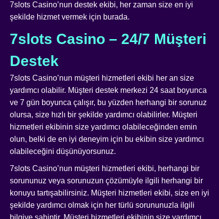
7slots Casino’nun destek ekibi, her zaman size en iyi
şekilde hizmet vermek için burada.
7slots Casino – 24/7 Müşteri
Destek
7slots Casino’nun müşteri hizmetleri ekibi her an size
yardımcı olabilir. Müşteri destek merkezi 24 saat boyunca
ve 7 gün boyunca çalışır, bu yüzden herhangi bir sorunuz
olursa, size hızlı bir şekilde yardımcı olabilirler. Müşteri
hizmetleri ekibinin size yardımcı olabileceğinden emin
olun, belki de en iyi deneyim için bu ekibin size yardımcı
olabileceğini düşünüyorsunuz.
7slots Casino’nun müşteri hizmetleri ekibi, herhangi bir
sorununuz veya sorunuzun çözümüyle ilgili herhangi bir
konuyu tartışabilirsiniz. Müşteri hizmetleri ekibi, size en iyi
şekilde yardımcı olmak için her türlü sorununuzla ilgili
bilgiye sahiptir. Müşteri hizmetleri ekibinin size yardımcı