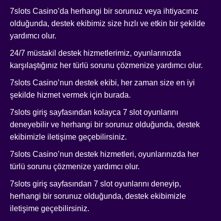
7slots Casino’da herhangi bir sorunuz veya ihtiyacınız
olduğunda, destek ekibimiz size hızlı ve etkin bir şekilde
yardımcı olur.
24/7 müstakil destek hizmetlerimiz, oyunlarınızda
karşılaştığınız her türlü sorunu çözmenize yardımcı olur.
7slots Casino’nun destek ekibi, her zaman size en iyi
şekilde hizmet vermek için burada.
7slots giriş sayfasından kolayca 7 slot oyunlarını
deneyebilir ve herhangi bir sorunuz olduğunda, destek
ekibimizle iletişime geçebilirsiniz.
7slots Casino’nun destek hizmetleri, oyunlarınızda her
türlü sorunu çözmenize yardımcı olur.
7slots giriş sayfasından 7 slot oyunlarını deneyip,
herhangi bir sorunuz olduğunda, destek ekibimizle
iletişime geçebilirsiniz.